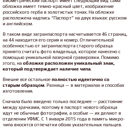
Биометрический паспорт имеет следующий вид: сама
обложка имеет темно-красный цвет, изображение
российского герба в золотистых тонах. На обложке
расположена надпись “Паспорт” на двух языках: русском
и английском.
В таком виде загранпаспорта насчитывается 46 страниц,
на 44 находится его серия и номер. Отличительной
особенностью от загранпаспорта старого образца
принято считать фото владельца, которое нанесено с
помощью уникальной лазерной гравировки. Помимо
этого, на
обложке расположен уникальный знак,
который подтверждает наличие чипа
.
Внешне все остальное
полностью идентично со
старым образцом
. Разница — в материалах и способах
изготовления.
Сначала было введено только последнее — расстояние
между зрачками, поэтому в паспорт нового образца
идут не обычные фотографии, а особые — их делают в
отделении УФМС. С 1 января 2015 года в память микро-
чипа вносятся отпечатки обоих указательных пальцев.