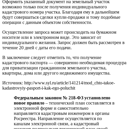
Оформить указанный документ на земельный участок
возможно только после получения индивидуального
кадастрового номера участка. Благодаря ему в дальнейшем
будут совершаться сделки купли-продажи и тому подобные
операции с данным объектом собственности.
Осуществление запроса может происходить на бумажном
носителе или в электронном виде. Это зависит от
индивидуального желания. Запрос должен быть рассмотрен в
течение 20 дней с даты его подачи.
В заключение следует отметить то, что получение
кадастрового паспорта — совершенно необходимая процедура
для приватизации гражданином земельного участка,
квартиры, дома или другого недвижимого имущества.
Источник: http://www.syl.ru/article/141214/mod_chto-takoe-
kadastrovyiy-pasport-i-kak-ego-poluchit
Федеральным законом № 218-ФЗ установлено
новое правило
– технический план составляется в
электронной форме и самостоятельно
направляется кадастровым инженером в органы
Росреестра. Направление осуществляется по
каналам электронной связи, а кадастровый
инженер подписывает технический план своей