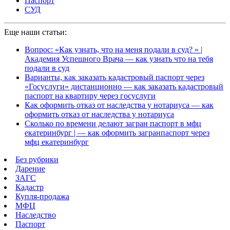
Паспорт
СУД
Еще наши статьи:
Вопрос: «Как узнать, что на меня подали в суд? » |
Академия Успешного Врача — как узнать что на тебя
подали в суд
Варианты, как заказать кадастровый паспорт через
«Госуслуги» дистанционно — как заказать кадастровый
паспорт на квартиру через госуслуги
Как оформить отказ от наследства у нотариуса — как
оформить отказ от наследства у нотариуса
Сколько по времени делают загран паспорт в мфц
екатеринбург | — как оформить загранпаспорт через
мфц екатеринбург
Без рубрики
Дарение
ЗАГС
Кадастр
Купля-продажа
МФЦ
Наследство
Паспорт