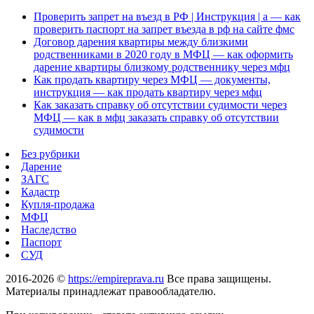
Проверить запрет на въезд в РФ | Инструкция | а — как
проверить паспорт на запрет въезда в рф на сайте фмс
Договор дарения квартиры между близкими
родственниками в 2020 году в МФЦ — как оформить
дарение квартиры близкому родственнику через мфц
Как продать квартиру через МФЦ — документы,
инструкция — как продать квартиру через мфц
Как заказать справку об отсутствии судимости через
МФЦ — как в мфц заказать справку об отсутствии
судимости
Без рубрики
Дарение
ЗАГС
Кадастр
Купля-продажа
МФЦ
Наследство
Паспорт
СУД
2016-2026 ©
https://empireprava.ru
Все права защищены.
Материалы принадлежат правообладателю.