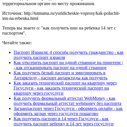
территориальном органе по месту проживания.
Источник: http://tutmama.ru/yuridicheskie-voprosy/kak-poluchit-
inn-na-rebenka.html
Теперь вы знаете о: "как получить инн на ребенка 14 лет с
паспортом".
Читайте также:
Паспорт Израиля: 4 способа получить гражданство - как
получить паспорт израиля
Как отксерить паспорт на одной странице на принтере |
- как отсканировать паспорт на одной странице
Как получить белый паспорт и эмигрировать в
Антарктиду - паспорт антарктиды как получить
Как заказать технический паспорт на квартиру через
Госуслуги - как заказать технический паспорт на
квартиру через госуслуги
Как получить формальный аттестат WebMoney - как
получить формальный аттестат webmoney без паспорта
Загранпаспорт через Госуслуги - оформить онлайн - как
оформить загран через госуслуги пошагово
Как получить паспорт в 14 через Госуслуги - как
получить паспорт ребенку в 14 лет через госуслуги