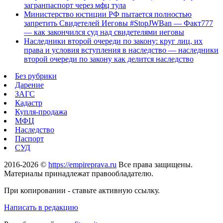
загранпаспорт через мфц тула
Министерство юстиции РФ пытается полностью
запретить Свидетелей Иеговы #StopJWBan — Факт777
— как закончился суд над свидетелями иеговы
Наследники второй очереди по закону: круг лиц, их
права и условия вступления в наследство — наследники
второй очереди по закону как делится наследство
Без рубрики
Дарение
ЗАГС
Кадастр
Купля-продажа
МФЦ
Наследство
Паспорт
СУД
2016-2026 ©
https://empireprava.ru
Все права защищены.
Материалы принадлежат правообладателю.
При копировании - ставьте активную ссылку.
Написать в редакцию