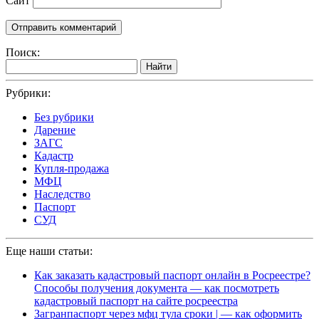
Сайт
Поиск:
Найти
Рубрики:
Без рубрики
Дарение
ЗАГС
Кадастр
Купля-продажа
МФЦ
Наследство
Паспорт
СУД
Еще наши статьи:
Как заказать кадастровый паспорт онлайн в Росреестре?
Способы получения документа — как посмотреть
кадастровый паспорт на сайте росреестра
Загранпаспорт через мфц тула сроки | — как оформить