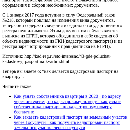
оформления и сборов необходимых документов.
С 1 января 2017 года вступил в силу Федеральный закон
№218, который повлиял на изменения вида документов,
теперь они содержат сведения из единого государственного
реестра недвижимости. Этим документом сейчас является
выписка из ЕГРН, которая объединила в себе сведения об
объекте недвижимости из ГКН(кадастрового паспорта) и из
реестра зарегистрированных прав (выписка из ЕГРП).
Источник: http://kad-reg.ru/eto-interesno/43-gde-poluchat-
kadastrovyj-pasport-na-kvartiru.html
Теперь вы знаете о: "как делается кадастровый паспорт на
квартиру".
Читайте также:
Как узнать собственника квартиры в 2020 - по адресу,
через интеренет, по кадастровому номеру - как узнать
собственника квартиры по кадастровому номеру
бесплатно
Как заказать кадастровый паспорт на земельный участок
через Госуслуги - как получить кадастровый паспорт
земельного участка через госуслуги