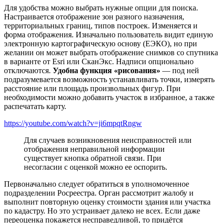
Для удобства можно выбрать нужные опции для поиска.
Настраивается отображение зон разного назначения,
территориальных границ, типов построек. Изменяется и
форма отображения. Изначально пользователь видит единую
электронную картографическую основу (ЕЭКО), но при
желании он может выбрать отображение снимков со спутника
в варианте от Esri или СканЭкс. Надписи опционально
отключаются.
Удобна функция «рисования»
— под ней
подразумевается возможность устанавливать точки, измерять
расстояние или площадь произвольных фигур. При
необходимости можно добавить участок в избранное, а также
распечатать карту.
https://youtube.com/watch?v=ji6mpqtRngw
Для случаев возникновения неисправностей или
отображения неправильной информации
существует кнопка обратной связи. При
несогласии с оценкой можно ее оспорить.
Первоначально следует обратиться в уполномоченное
подразделении Росреестра. Орган рассмотрит жалобу и
выполнит повторную оценку стоимости здания или участка
по кадастру. Но это устраивает далеко не всех. Если даже
переоценка покажется несправедливой, то придётся