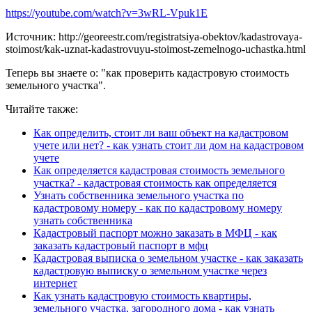
https://youtube.com/watch?v=3wRL-Vpuk1E
Источник: http://georeestr.com/registratsiya-obektov/kadastrovaya-
stoimost/kak-uznat-kadastrovuyu-stoimost-zemelnogo-uchastka.html
Теперь вы знаете о: "как проверить кадастровую стоимость
земельного участка".
Читайте также:
Как определить, стоит ли ваш объект на кадастровом
учете или нет? - как узнать стоит ли дом на кадастровом
учете
Как определяется кадастровая стоимость земельного
участка? - кадастровая стоимость как определяется
Узнать собственника земельного участка по
кадастровому номеру - как по кадастровому номеру
узнать собственника
Кадастровый паспорт можно заказать в МФЦ - как
заказать кадастровый паспорт в мфц
Кадастровая выписка о земельном участке - как заказать
кадастровую выписку о земельном участке через
интернет
Как узнать кадастровую стоимость квартиры,
земельного участка, загородного дома - как узнать