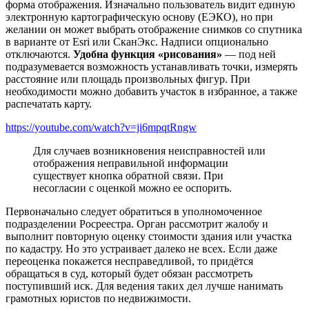
форма отображения. Изначально пользователь видит единую
электронную картографическую основу (ЕЭКО), но при
желании он может выбрать отображение снимков со спутника
в варианте от Esri или СканЭкс. Надписи опционально
отключаются.
Удобна функция «рисования»
— под ней
подразумевается возможность устанавливать точки, измерять
расстояние или площадь произвольных фигур. При
необходимости можно добавить участок в избранное, а также
распечатать карту.
https://youtube.com/watch?v=ji6mpqtRngw
Для случаев возникновения неисправностей или
отображения неправильной информации
существует кнопка обратной связи. При
несогласии с оценкой можно ее оспорить.
Первоначально следует обратиться в уполномоченное
подразделении Росреестра. Орган рассмотрит жалобу и
выполнит повторную оценку стоимости здания или участка
по кадастру. Но это устраивает далеко не всех. Если даже
переоценка покажется несправедливой, то придётся
обращаться в суд, который будет обязан рассмотреть
поступивший иск. Для ведения таких дел лучше нанимать
грамотных юристов по недвижимости.