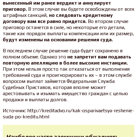
вынесенный им ранее вердикт и аннулирует
приговор.
В этом случае вы будете освобождены от всех
штрафных санкций,
но следовать кредитному
договору вам все равно придется.
Во втором случае
приговор останется в силе, но некоторые его детали,
такие как порядок выплаты компенсации или их размер,
будут изменены на основании решения суда.
В последнем случае решение суда будет сохранено в
полном объеме. Однако это
не запретит вам подавать
повторную апелляцию в более высокие инстанции.
При этом нельзя просто так отказаться от выполнения
требований суда и проигнорировать их – в этом службе
вопросом выплат займется Федеральная Служба
Судебных Приставов, которая вполне может
арестовывать и изымать имущество граждан с целью
продажи и выплаты долгов.
Источник: http://kreditadvo.ru/kak-osparivaetsya-reshenie-
suda-po-kreditu.html
Наиболее часто заемщики обжалуют: