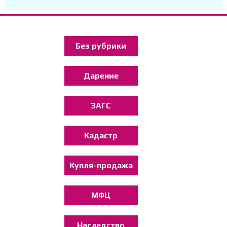
Без рубрики
Дарение
ЗАГС
Кадастр
Купля-продажа
МФЦ
Наследство