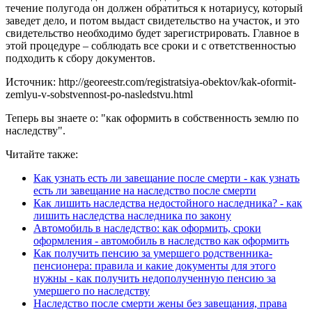
течение полугода он должен обратиться к нотариусу, который
заведет дело, и потом выдаст свидетельство на участок, и это
свидетельство необходимо будет зарегистрировать. Главное в
этой процедуре – соблюдать все сроки и с ответственностью
подходить к сбору документов.
Источник: http://georeestr.com/registratsiya-obektov/kak-oformit-
zemlyu-v-sobstvennost-po-nasledstvu.html
Теперь вы знаете о: "как оформить в собственность землю по
наследству".
Читайте также:
Как узнать есть ли завещание после смерти - как узнать
есть ли завещание на наследство после смерти
Как лишить наследства недостойного наследника? - как
лишить наследства наследника по закону
Автомобиль в наследство: как оформить, сроки
оформления - автомобиль в наследство как оформить
Как получить пенсию за умершего родственника-
пенсионера: правила и какие документы для этого
нужны - как получить недополученную пенсию за
умершего по наследству
Наследство после смерти жены без завещания, права