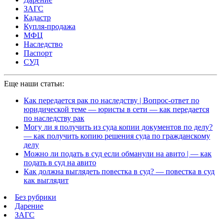
ЗАГС
Кадастр
Купля-продажа
МФЦ
Наследство
Паспорт
СУД
Еще наши статьи:
Как передается рак по наследству | Вопрос-ответ по
юридической теме — юристы в сети — как передается
по наследству рак
Могу ли я получить из суда копии документов по делу?
— как получить копию решения суда по гражданскому
делу
Можно ли подать в суд если обманули на авито | — как
подать в суд на авито
Как должна выглядеть повестка в суд? — повестка в суд
как выглядит
Без рубрики
Дарение
ЗАГС