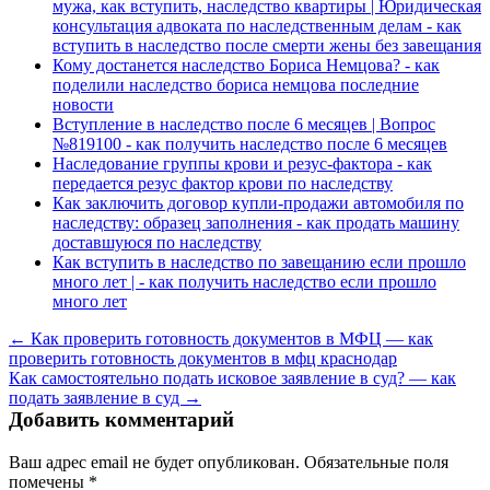
мужа, как вступить, наследство квартиры | Юридическая
консультация адвоката по наследственным делам - как
вступить в наследство после смерти жены без завещания
Кому достанется наследство Бориса Немцова? - как
поделили наследство бориса немцова последние
новости
Вступление в наследство после 6 месяцев | Вопрос
№819100 - как получить наследство после 6 месяцев
Наследование группы крови и резус-фактора - как
передается резус фактор крови по наследству
Как заключить договор купли-продажи автомобиля по
наследству: образец заполнения - как продать машину
доставшуюся по наследству
Как вступить в наследство по завещанию если прошло
много лет | - как получить наследство если прошло
много лет
← Как проверить готовность документов в МФЦ — как
проверить готовность документов в мфц краснодар
Как самостоятельно подать исковое заявление в суд? — как
подать заявление в суд →
Добавить комментарий
Ваш адрес email не будет опубликован.
Обязательные поля
помечены
*