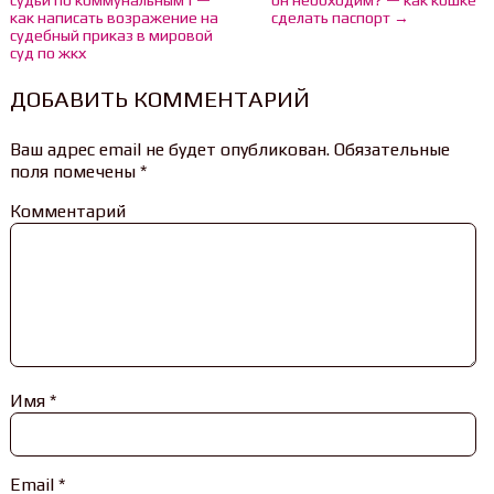
судьи по коммунальным | —
он необходим? — как кошке
как написать возражение на
сделать паспорт →
судебный приказ в мировой
суд по жкх
ДОБАВИТЬ КОММЕНТАРИЙ
Ваш адрес email не будет опубликован.
Обязательные
поля помечены
*
Комментарий
Имя
*
Email
*