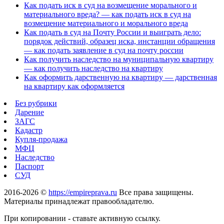
Как подать иск в суд на возмещение морального и
материального вреда? — как подать иск в суд на
возмещение материального и морального вреда
Как подать в суд на Почту России и выиграть дело:
порядок действий, образец иска, инстанции обращения
— как подать заявление в суд на почту россии
Как получить наследство на муниципальную квартиру
— как получить наследство на квартиру
Как оформить дарственную на квартиру — дарственная
на квартиру как оформляется
Без рубрики
Дарение
ЗАГС
Кадастр
Купля-продажа
МФЦ
Наследство
Паспорт
СУД
2016-2026 ©
https://empireprava.ru
Все права защищены.
Материалы принадлежат правообладателю.
При копировании - ставьте активную ссылку.