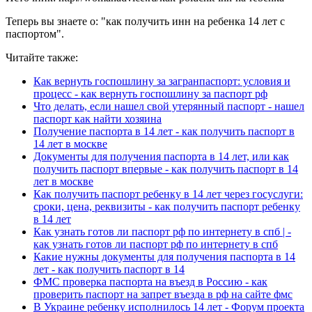
Теперь вы знаете о: "как получить инн на ребенка 14 лет с
паспортом".
Читайте также:
Как вернуть госпошлину за загранпаспорт: условия и
процесс - как вернуть госпошлину за паспорт рф
Что делать, если нашел свой утерянный паспорт - нашел
паспорт как найти хозяина
Получение паспорта в 14 лет - как получить паспорт в
14 лет в москве
Документы для получения паспорта в 14 лет, или как
получить паспорт впервые - как получить паспорт в 14
лет в москве
Как получить паспорт ребенку в 14 лет через госуслуги:
сроки, цена, реквизиты - как получить паспорт ребенку
в 14 лет
Как узнать готов ли паспорт рф по интернету в спб | -
как узнать готов ли паспорт рф по интернету в спб
Какие нужны документы для получения паспорта в 14
лет - как получить паспорт в 14
ФМС проверка паспорта на въезд в Россию - как
проверить паспорт на запрет въезда в рф на сайте фмс
В Украине ребенку исполнилось 14 лет - Форум проекта