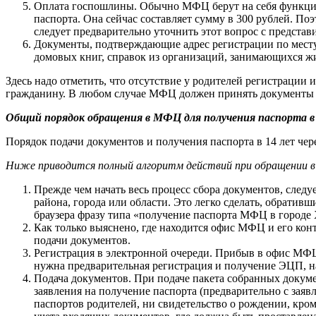
Оплата госпошлины. Обычно МФЦ берут на себя функцию
паспорта. Она сейчас составляет сумму в 300 рублей. По
следует предварительно уточнить этот вопрос с предста
Документы, подтверждающие адрес регистрации по месту 
домовых книг, справок из организаций, занимающихся 
Здесь надо отметить, что отсутствие у родителей регистрации
гражданину. В любом случае МФЦ должен принять документы 
Общий порядок обращения в МФЦ для получения паспорта в
Порядок подачи документов и получения паспорта в 14 лет че
Ниже приводится полный алгоритм действий при обращении 
Прежде чем начать весь процесс сбора документов, след
района, города или области. Это легко сделать, обрати
браузера фразу типа «получение паспорта МФЦ в город
Как только выяснено, где находится офис МФЦ и его ко
подачи документов.
Регистрация в электронной очереди. Прибыв в офис МФЦ, 
нужна предварительная регистрация и получение ЭЦП, на 
Подача документов. При подаче пакета собранных докуме
заявления на получение паспорта (предварительно с зая
паспортов родителей, ни свидетельство о рождении, кр