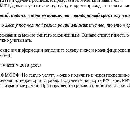
 дата и сделана роспись, и представителя МФЦ, и заявителя.
 МФЦ должен указать точную дату и время прихода за новым па
ий, поданы в полном объеме, то стандартный срок получения
 по месту постоянной регистрации или жительства, то этот сро
гражданина можно считать законченным. Однако следует иметь в
нужно учитывать.
уточнения информации заполните заявку ниже и квалифицирован
атно!
et-v-mfts-v-2018-godu/
я ФМС РФ. Но такую услугу можно получить и через посредни
точены по территории страны. Получение паспорта РФ через МФЦ
ые возрастные рамки. При нарушении сроков в принятии заявки