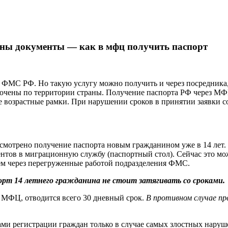
жны документы — как в мфц получить паспорт
я ФМС РФ. Но такую услугу можно получить и через посредни
точены по территории страны. Получение паспорта РФ через МФЦ
ые возрастные рамки. При нарушении сроков в принятии заявки
мотрено получение паспорта новым гражданином уже в 14 лет. 
нтов в миграционную службу (паспортный стол). Сейчас это мо
чем через перегруженные работой подразделения ФМС.
орт 14 летнего гражданина не стоит затягивать со сроками.
 в МФЦ, отводится всего 30 дневный срок.
В противном случае пр
ми регистрации граждан только в случае самых злостных наруше