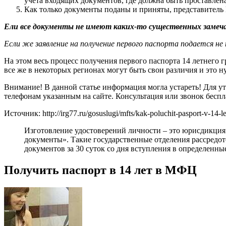
учета входящих документов, где должна быть проставлена
Как только документы поданы и приняты, представитель
Ели все документы не имеют каких-то существенных замечан
Если же заявление на получение первого паспорта подается не
На этом весь процесс получения первого паспорта 14 летнего 
все же в некоторых регионах могут быть свои различия и это 
Внимание! В данной статье информация могла устареть! Для 
телефонам указанным на сайте. Консультация или звонок беспл
Источник: http://irg77.ru/gosuslugi/mfts/kak-poluchit-pasport-v-14-l
Изготовление удостоверений личности – это юрисдикци
документы». Такие государственные отделения рассредо
документов за 30 суток со дня вступления в определенн
Получить паспорт в 14 лет в МФЦ