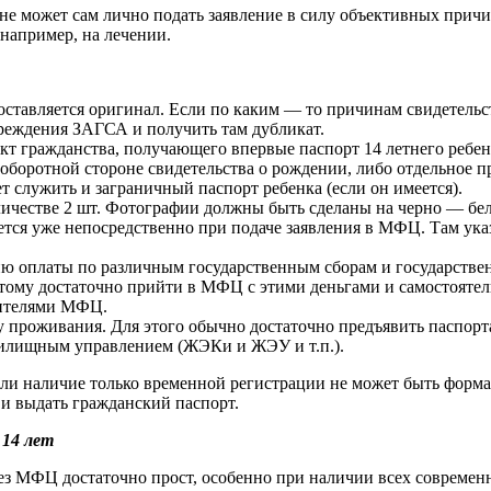
не может сам лично подать заявление в силу объективных причин
например, на лечении.
оставляется оригинал. Если по каким — то причинам свидетельс
чреждения ЗАГСА и получить там дубликат.
 гражданства, получающего впервые паспорт 14 летнего ребенк
оборотной стороне свидетельства о рождении, либо отдельное п
 служить и заграничный паспорт ребенка (если он имеется).
оличестве 2 шт. Фотографии должны быть сделаны на черно — бе
яется уже непосредственно при подаче заявления в МФЦ. Там у
 оплаты по различным государственным сборам и государстве
этому достаточно прийти в МФЦ с этими деньгами и самостоятель
вителями МФЦ.
проживания. Для этого обычно достаточно предъявить паспорта 
жилищным управлением (ЖЭКи и ЖЭУ и т.п.).
 или наличие только временной регистрации не может быть форм
и выдать гражданский паспорт.
 14 лет
рез МФЦ достаточно прост, особенно при наличии всех современ