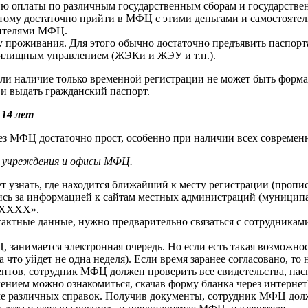
 оплаты по различным государственным сборам и государстве
этому достаточно прийти в МФЦ с этими деньгами и самостоятель
вителями МФЦ.
проживания. Для этого обычно достаточно предъявить паспорта 
жилищным управлением (ЖЭКи и ЖЭУ и т.п.).
 или наличие только временной регистрации не может быть форм
и выдать гражданский паспорт.
 14 лет
рез МФЦ достаточно прост, особенно при наличии всех современ
в учреждения и офисы МФЦ.
ует узнать, где находится ближайший к месту регистрации (про
вшись за информацией к сайтам местных администраций (муниципа
е ХХХХ».
нтактные данные, нужно предварительно связаться с сотрудника
занимается электронная очередь. Но если есть такая возможност
что уйдет не одна неделя). Если время заранее согласовано, т
нтов, сотрудник МФЦ должен проверить все свидетельства, пасп
влением можно ознакомиться, скачав форму бланка через интерн
оме различных справок. Получив документы, сотрудник МФЦ дол