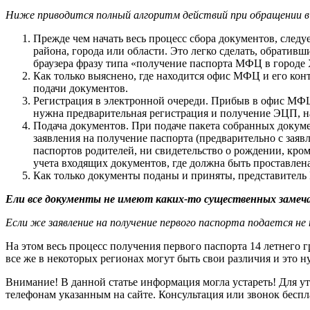
Ниже приводится полный алгоритм действий при обращении 
Прежде чем начать весь процесс сбора документов, след
района, города или области. Это легко сделать, обрати
браузера фразу типа «получение паспорта МФЦ в город
Как только выяснено, где находится офис МФЦ и его ко
подачи документов.
Регистрация в электронной очереди. Прибыв в офис МФЦ, 
нужна предварительная регистрация и получение ЭЦП, на 
Подача документов. При подаче пакета собранных докуме
заявления на получение паспорта (предварительно с зая
паспортов родителей, ни свидетельство о рождении, кр
учета входящих документов, где должна быть проставлена
Как только документы поданы и приняты, представитель
Ели все документы не имеют каких-то существенных замечан
Если же заявление на получение первого паспорта подается не
На этом весь процесс получения первого паспорта 14 летнего 
все же в некоторых регионах могут быть свои различия и это 
Внимание! В данной статье информация могла устареть! Для 
телефонам указанным на сайте. Консультация или звонок беспл