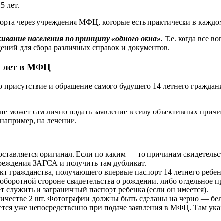
5 лет.
спорта через учреждения МФЦ, которые есть практически в кажд
вание населения по принципу «одного окна».
Т.е. когда все 
дений для сбора различных справок и документов.
4 лет в МФЦ
то присутствие и обращение самого будущего 14 летнего гражда
не может сам лично подать заявление в силу объективных причин
например, на лечении.
оставляется оригинал. Если по каким — то причинам свидетельс
чреждения ЗАГСА и получить там дубликат.
 гражданства, получающего впервые паспорт 14 летнего ребенк
оборотной стороне свидетельства о рождении, либо отдельное п
 служить и заграничный паспорт ребенка (если он имеется).
оличестве 2 шт. Фотографии должны быть сделаны на черно — бе
яется уже непосредственно при подаче заявления в МФЦ. Там у