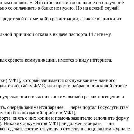
нным пошлинам. Это относится и госпошлине на получение
но ее оплачивать в банке не нужно. Но на всякий случай
родителей с отметкой о регистрации, а также выписки из
альной причиной отказа в выдаче паспорта 14 летнему
ных средств коммуникации, имеется в виду интернета.
писки) МФЦ, который занимается обслуживанием данного
литетов), сайту ФМС, или просто набрав в поисковой строке
ми учреждения и выяснить оптимальный график посещения и
ь, очередь занимается заранее — через портал Госуслуги (там
о нужно без опозданий прийти в МФЦ,
орта, снять с них копии и помочь заявителю заполнить форму
ет). Никаких документов МФЦ не должен забирать — ни
жен сделать соответствующую отметку в специальном журнале