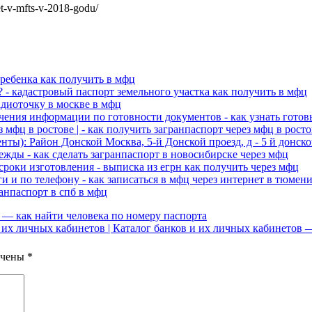
et-v-mfts-v-2018-godu/
ребенка как получить в мфц
 - кадастровый паспорт земельного участка как получить в мфц
адиоточку в москве в мфц
ения информации по готовности документов - как узнать гото
мфц в ростове | - как получить загранпаспорт через мфц в росто
): Район Донской Москва, 5-й Донской проезд, д - 5 й донской
ды - как сделать загранпаспорт в новосибирске через мфц
роки изготовления - выписка из егрн как получить через мфц
и и по телефону - как записаться в мфц через интернет в тюмен
ранпаспорт в спб в мфц
— как найти человека по номеру паспорта
и их личных кабинетов | Каталог банков и их личных кабинетов
ечены
*