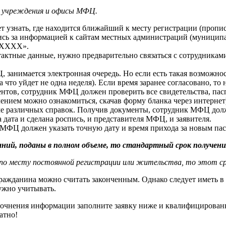
в учреждения и офисы МФЦ.
ует узнать, где находится ближайший к месту регистрации (про
вшись за информацией к сайтам местных администраций (муниципа
е ХХХХ».
нтактные данные, нужно предварительно связаться с сотрудника
занимается электронная очередь. Но если есть такая возможност
что уйдет не одна неделя). Если время заранее согласовано, т
нтов, сотрудник МФЦ должен проверить все свидетельства, пасп
влением можно ознакомиться, скачав форму бланка через интерн
оме различных справок. Получив документы, сотрудник МФЦ дол
 дата и сделана роспись, и представителя МФЦ, и заявителя.
 МФЦ должен указать точную дату и время прихода за новым па
ий, поданы в полном объеме, то стандартный срок получения
 по месту постоянной регистрации или жительства, то этот сро
гражданина можно считать законченным. Однако следует иметь в
нужно учитывать.
уточнения информации заполните заявку ниже и квалифицирован
атно!