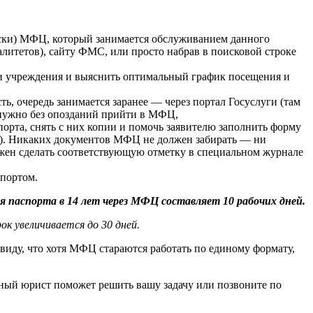
писки) МФЦ, который занимается обслуживанием данного
литетов), сайту ФМС, или просто набрав в поисковой строке
ми учреждения и выяснить оптимальный график посещения и
ь, очередь занимается заранее — через портал Госуслуги (там
о нужно без опозданий прийти в МФЦ,
орта, снять с них копии и помочь заявителю заполнить форму
ет). Никаких документов МФЦ не должен забирать — ни
жен сделать соответствующую отметку в специальном журнале
спортом.
 паспорта в 14 лет через МФЦ составляет 10 рабочих дней.
к увеличивается до 30 дней.
 виду, что хотя МФЦ стараются работать по единому формату,
ный юрист поможет решить вашу задачу или позвоните по