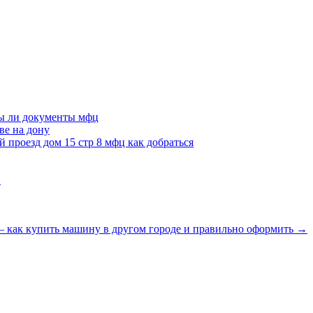
вы ли документы мфц
ве на дону
 проезд дом 15 стр 8 мфц как добраться
и
 — как купить машину в другом городе и правильно оформить →