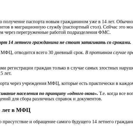
 получение паспорта новым гражданином уже в 14 лет. Обычно э
нтов в миграционную службу (паспортный стол). Сейчас это мо
чем через перегруженные работой подразделения ФМС.
орт 14 летнего гражданина не стоит затягивать со сроками.
 в МФЦ, отводится всего 30 дневный срок.
В противном случае пр
ми регистрации граждан только в случае самых злостных наруше
5 лет.
спорта через учреждения МФЦ, которые есть практически в кажд
вание населения по принципу «одного окна».
Т.е. когда все 
дений для сбора различных справок и документов.
4 лет в МФЦ
то присутствие и обращение самого будущего 14 летнего гражда