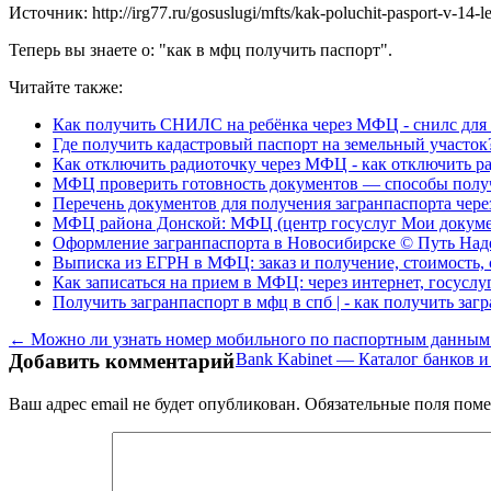
Источник: http://irg77.ru/gosuslugi/mfts/kak-poluchit-pasport-v-14-l
Теперь вы знаете о: "как в мфц получить паспорт".
Читайте также:
Как получить СНИЛС на ребёнка через МФЦ - снилс для 
Где получить кадастровый паспорт на земельный участок?
Как отключить радиоточку через МФЦ - как отключить р
МФЦ проверить готовность документов — способы получ
Перечень документов для получения загранпаспорта через 
МФЦ района Донской: МФЦ (центр госуслуг Мои документы
Оформление загранпаспорта в Новосибирске © Путь Надеж
Выписка из ЕГРН в МФЦ: заказ и получение, стоимость, с
Как записаться на прием в МФЦ: через интернет, госуслуг
Получить загранпаспорт в мфц в спб | - как получить заг
← Можно ли узнать номер мобильного по паспортным данным 
Добавить комментарий
Bank Kabinet — Каталог банков 
Ваш адрес email не будет опубликован.
Обязательные поля пом