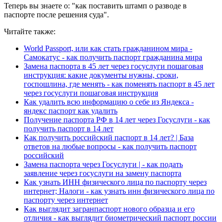
Теперь вы знаете о: "как поставить штамп о разводе в
паспорте после решения суда".
Читайте также:
World Passport, или как стать гражданином мира -
Самокатус - как получить паспорт гражданина мира
Замена паспорта в 45 лет через госуслуги пошаговая
инструкция: какие документы нужны, сроки,
госпошлина, где менять - как поменять паспорт в 45 лет
через госуслуги пошаговая инструкция
Как удалить всю информацию о себе из Яндекса -
яндекс паспорт как удалить
Получение паспорта РФ в 14 лет через Госуслуги - как
получить паспорт в 14 лет
Как получить российский паспорт в 14 лет? | База
ответов на любые вопросы - как получить паспорт
российский
Замена паспорта через Госуслуги | - как подать
заявление через госуслуги на замену паспорта
Как узнать ИНН физического лица по паспорту через
интернет; Налоги - как узнать инн физического лица по
паспорту через интернет
Как выглядит загранпаспорт нового образца и его
отличия - как выглядит биометрический паспорт россии