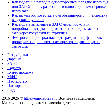
Как подать на развод в одностороннем порядке через суд
или ЗАГС? — как развестись в одностороннем порядке
через загс
Как вручается повестка в суд обвиняемому | — повестка
в суд как вручается
Как подать заявление в ЗАГС через госуслуги:
подробная инструкция (фото) — как подать заявление в
загс через госуслуги инструкция
Фмс россия проверка паспорт гражданина рф | — как
проверить подлинность паспорта гражданина рф на
сайте фмс
Без рубрики
Дарение
ЗАГС
Кадастр
Купля-продажа
МФЦ
Наследство
Паспорт
СУД
2016-2026 ©
https://empireprava.ru
Все права защищены.
Материалы принадлежат правообладателю.