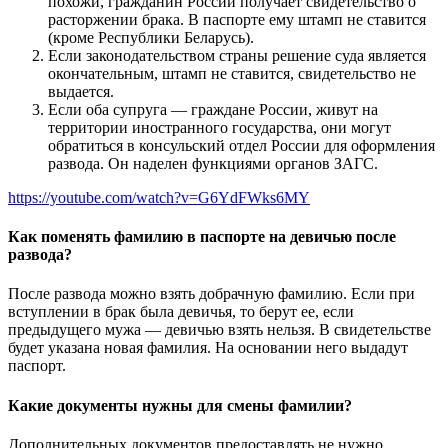
похожи, гражданин России получает свидетельство о
расторжении брака. В паспорте ему штамп не ставится
(кроме Республики Беларусь).
Если законодательством страны решение суда является
окончательным, штамп не ставится, свидетельство не
выдается.
Если оба супруга — граждане России, живут на
территории иностранного государства, они могут
обратиться в консульский отдел России для оформления
развода. Он наделен функциями органов ЗАГС.
https://youtube.com/watch?v=G6YdFWks6MY
Как поменять фамилию в паспорте на девичью после
развода?
После развода можно взять добрачную фамилию. Если при
вступлении в брак была девичья, то берут ее, если
предыдущего мужа — девичью взять нельзя. В свидетельстве
будет указана новая фамилия. На основании него выдадут
паспорт.
Какие документы нужны для смены фамилии?
Дополнительных документов предоставлять не нужно.