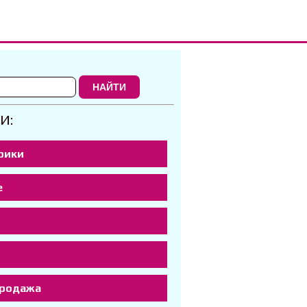
НАЙТИ
И:
рики
е
р
продажа