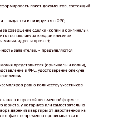
 сформировать пакет документов, состоящий
и – выдается и визируется в ФРС;
 за совершение сделки (копии и оригиналы).
ить госпошлину за каждое внесение
амилия, адрес и прочее);
чность заявителей, – предъявляются
мочия представителя (оригиналы и копии), –
дставление в ФРС, удостоверение опекуна
ыновлении;
экземпляров равно количеству участников
ставлен в простой письменной форме с
 юриста, у нотариуса или самостоятельно
овора дарения квартиры от дарственной на
этот факт непременно прописывается в