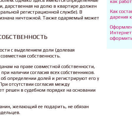
роблем. Однако здесь имеются определенные
как рабо
и, дарственная на долю в квартире должен
Как сост
ральной регистрационной службе). В
дарения к
ризнана ничтожной. Также одаряемый может
Оформлен
Интернет
СОБСТВЕННОСТЬ
оформит
ости с выделением доли (долевая
 совместная собственность.
анам на праве совместной собственности,
при наличии согласия всех собственников.
об определении долей и регистрируют его у
 При отсутствии согласия между
ет решен в судебном порядке на основании
анин, желающий ее подарить, не обязан
адельцев.