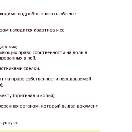
ходимо подробно описать объект:
ром находится квартира и ее
арения;
меющих право собственности на доли в
ированных в ней.
астниками сделки.
т на право собственности передаваемой
);
ъекту (оригинал и копия);
аверенная органом, который выдал документ
супруга.