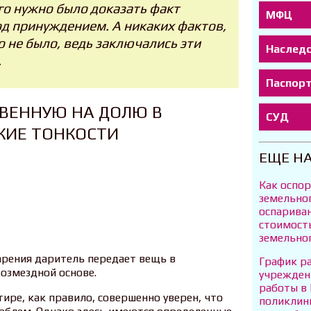
го нужно было доказать факт
МФЦ
д принуждением. А никаких фактов,
 не было, ведь заключались эти
Наслед
.
Паспор
ВЕННУЮ НА ДОЛЮ В
СУД
КИЕ ТОНКОСТИ
ЕЩЕ Н
Как оспо
земельно
оспариван
стоимост
земельног
арения даритель передает вещь в
График р
озмездной основе.
учрежден
работы в 
ире, как правило, совершенно уверен, что
поликлин