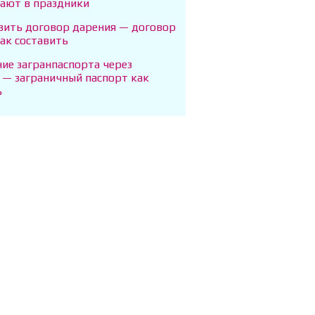
тают в праздники
авить договор дарения — договор
ак составить
ие загранпаспорта через
 — заграничный паспорт как
ь