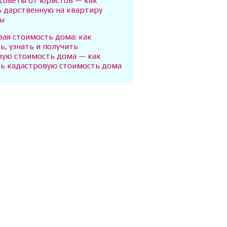
 советы от юристов — как
 дарственную на квартиру
ты
ая стоимость дома: как
ь, узнать и получить
вую стоимость дома — как
ть кадастровую стоимость дома