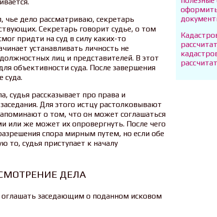
полезные
ивается.
оформить
докумен
л, чье дело рассматриваю, секретарь
ствующих. Секретарь говорит судье, о том
Кадастров
 смог придти на суд в силу каких-то
рассчитат
начинает устанавливать личность не
кадастро
должностных лиц и представителей. В этот
рассчита
для объективности суда. После завершения
 суда.
, судья рассказывает про права и
 заседания. Для этого истцу растолковывают
 напоминают о том, что он может соглашаться
 или же может их опровергнуть. После чего
разрешения спора мирным путем, но если обе
ю то, судья приступает к началу
ССМОТРЕНИЕ ДЕЛА
ет оглашать заседающим о поданном исковом