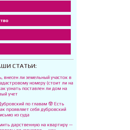
ство
т
АШИ СТАТЬИ:
ь, внесен ли земельный участок в
адастровому номеру (стоит ли на
как узнать поставлен ли дом на
вый учет
убровский по главам 🤓 Есть
ак проявляет себя дубровский
исьмо из суда
мить дарственную на квартиру —