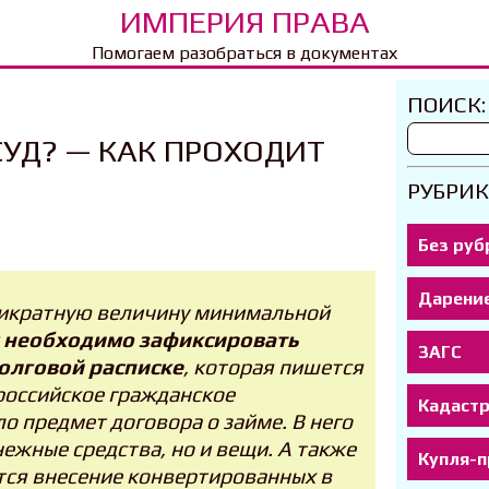
ИМПЕРИЯ ПРАВА
Помогаем разобраться в документах
ПОИСК:
СУД? — КАК ПРОХОДИТ
РУБРИК
Без руб
Дарени
тикратную величину минимальной
 необходимо зафиксировать
ЗАГС
долговой расписке
, которая пишется
российское гражданское
Кадаст
о предмет договора о займе. В него
ежные средства, но и вещи. А также
Купля-
ется внесение конвертированных в