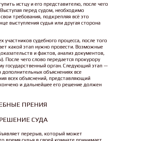
упить истцу и его представителю, после чего
 Выступая перед судом, необходимо
 свои требования, подкрепляя всё это
нце выступления судья или другая сторона
 участников судебного процесса, после того
ает какой этап нужно провести. Возможные
доказательств и фактов, анализ документов,
). После чего слово передается прокурору
у государственный орган. Следующий этап —
о дополнительных объяснениях все
ния всех объяснений, представляющий
акончено и дальнейшее его решение должен
ДЕБНЫЕ ПРЕНИЯ
 РЕШЕНИЕ СУДА
объявляет перерыв, который может
то время судья в своей комнате принимает