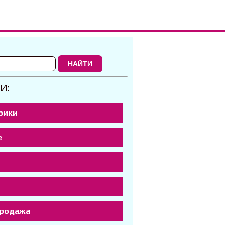
НАЙТИ
И:
рики
е
р
продажа