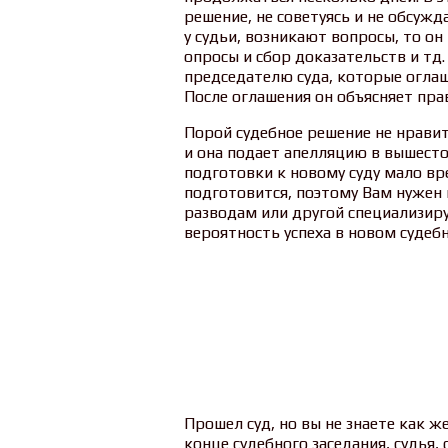
решение, не советуясь и не обсужд
у судьи, возникают вопросы, то он
опросы и сбор доказательств и тд.
председателю суда, которые оглаш
После оглашения он объясняет пра
Порой судебное решение не нравит
и она подает апелляцию в вышест
подготовки к новому суду мало вр
подготовится, поэтому Вам нужен
разводам или другой специализир
вероятность успеха в новом судеб
Прошел суд, но вы не знаете как ж
конце судебного заседания, судья