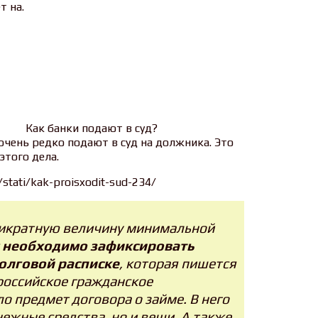
т на.
Как банки подают в суд?
 очень редко подают в суд на должника. Это
этого дела.
/stati/kak-proisxodit-sud-234/
тикратную величину минимальной
 необходимо зафиксировать
долговой расписке
, которая пишется
российское гражданское
о предмет договора о займе. В него
ежные средства, но и вещи. А также