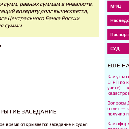
 сумм, равных суммам в инвалюте.
МФЦ
жащий возврату долг вычисляется,
рса Центрального Банка России
Наслед
я суммы.
Паспор
?
СУД
ЕЩЕ Н
Как узнат
ЕГРП по к
учете) — 
кадастро
Вопросы Д
ответ — к
КРЫТИЕ ЗАСЕДАНИЕ
получив п
Как офор
ое время открывается заседание и судья