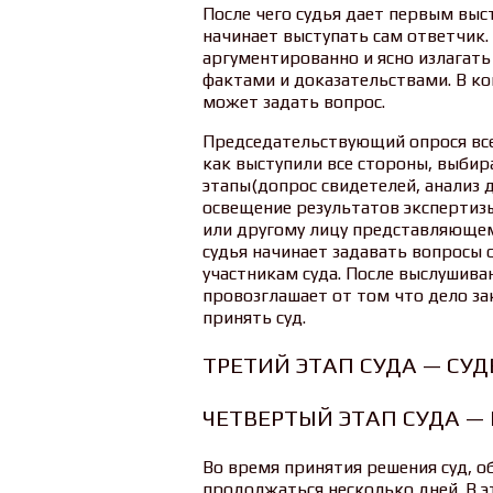
После чего судья дает первым выст
начинает выступать сам ответчик.
аргументированно и ясно излагать
фактами и доказательствами. В ко
может задать вопрос.
Председательствующий опрося всех
как выступили все стороны, выбир
этапы(допрос свидетелей, анализ 
освещение результатов экспертизы
или другому лицу представляющем
судья начинает задавать вопросы 
участникам суда. После выслушива
провозглашает от том что дело з
принять суд.
ТРЕТИЙ ЭТАП СУДА — СУ
ЧЕТВЕРТЫЙ ЭТАП СУДА —
Во время принятия решения суд, 
продолжаться несколько дней. В э