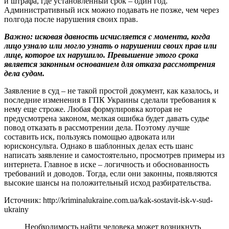
и штрафа, где установленный срок – один год.
Административный иск можно подавать не позже, чем через
полгода после нарушения своих прав.
Важно: исковая давность исчисляется с момента, когда
лицо узнало или могло узнать о нарушении своих прав или
лице, которое их нарушило. Превышение этого срока
является законным основанием для отказа рассмотрения
дела судом.
Заявление в суд – не такой простой документ, как казалось, и
последние изменения в ГПК Украины сделали требования к
нему еще строже. Любая формулировка которая не
предусмотрена законом, мелкая ошибка будет давать судье
повод отказать в рассмотрении дела. Поэтому лучше
составить иск, пользуясь помощью адвоката или
юрисконсульта. Однако в шаблонных делах есть шанс
написать заявление и самостоятельно, просмотрев примеры из
интернета. Главное в иске – логичность и обоснованность
требований и доводов. Тогда, если они законны, появляются
высокие шансы на положительный исход разбирательства.
Источник: http://kriminalukraine.com.ua/kak-sostavit-isk-v-sud-
ukrainy
Необходимость найти человека может возникнуть