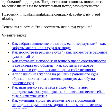
требований и доводов. Тогда, если они законны, появляются
высокие шансы на положительный исход разбирательства.
Источник: http://kriminalukraine.com.ua/kak-sostavit-isk-v-sud-
ukrainy
Теперь вы знаете о: "как составить иск в суд украина".
Читайте также:
Как забрать заявление о разводе, если передумали? - как
забрать заявление из суда о разводе
Как посмотреть решение суда? - как посмотреть решение
суда на сайте
Как составить исковое заявление о праве собственности
и где скачать его образец - как составить исковое
заявление в суд о признании права собственности
Апелляционная жалоба на решение районного суда
образец - как написать апелляционную жалобу на
решение суда
Как правильно вести себя в суде - бесплатная
юридическая консультация - как правильно вести себя в
суде в качестве истца
Как уменьшить долг по алиментам за прошедший
период - как уменьшить задолженность по алиментам