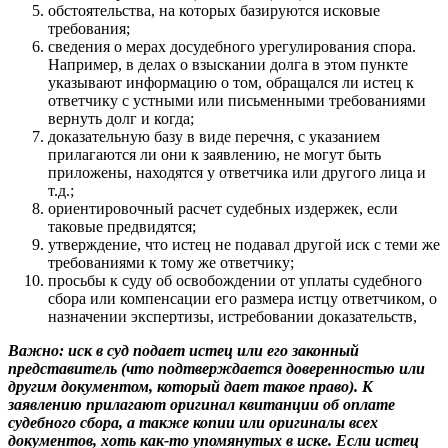
обстоятельства, на которых базируются исковые
требования;
сведения о мерах досудебного урегулирования спора.
Например, в делах о взыскании долга в этом пункте
указывают информацию о том, обращался ли истец к
ответчику с устными или письменными требованиями
вернуть долг и когда;
доказательную базу в виде перечня, с указанием
прилагаются ли они к заявлению, не могут быть
приложены, находятся у ответчика или другого лица и
т.д.;
ориентировочный расчет судебных издержек, если
таковые предвидятся;
утверждение, что истец не подавал другой иск с теми же
требованиями к тому же ответчику;
просьбы к суду об освобождении от уплаты судебного
сбора или компенсации его размера истцу ответчиком, о
назначении экспертизы, истребовании доказательств,
Важно: иск в суд подает истец или его законный
представитель (что подтверждается доверенностью или
другим документом, который дает такое право). К
заявлению прилагают оригинал квитанции об оплате
судебного сбора, а также копии или оригиналы всех
документов, хоть как-то упомянутых в иске. Если истец