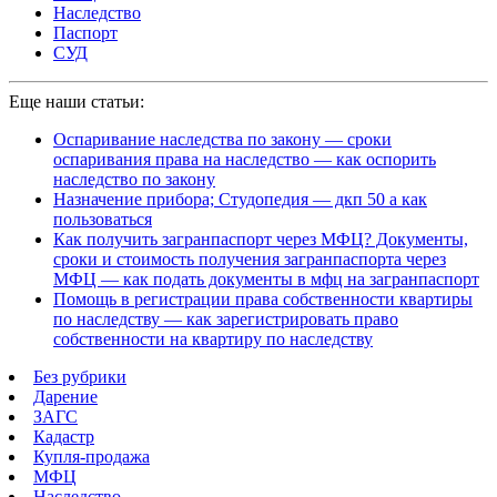
Наследство
Паспорт
СУД
Еще наши статьи:
Оспаривание наследства по закону — сроки
оспаривания права на наследство — как оспорить
наследство по закону
Назначение прибора; Студопедия — дкп 50 а как
пользоваться
Как получить загранпаспорт через МФЦ? Документы,
сроки и стоимость получения загранпаспорта через
МФЦ — как подать документы в мфц на загранпаспорт
Помощь в регистрации права собственности квартиры
по наследству — как зарегистрировать право
собственности на квартиру по наследству
Без рубрики
Дарение
ЗАГС
Кадастр
Купля-продажа
МФЦ
Наследство