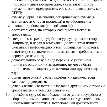
процесса – лица юридические, указывают полное
наименование предприятия, его местонахождение, код
ЕГРП;
сумму ущерба, взыскания, оспариваемую сумму (в
зависимости от сути процесса) и ее обоснование;
исковые требования (способ защиты);
обстоятельства, на которых базируются исковые
требования;
сведения о мерах досудебного урегулирования спора.
Например, в делах о взыскании долга в этом пункте
указывают информацию о том, обращался ли истец к
ответчику с устными или письменными требованиями
вернуть долг и когда;
доказательную базу в виде перечня, с указанием
прилагаются ли они к заявлению, не могут быть
приложены, находятся у ответчика или другого лица и
т.д.;
ориентировочный расчет судебных издержек, если
таковые предвидятся;
утверждение, что истец не подавал другой иск с теми же
требованиями к тому же ответчику;
просьбы к суду об освобождении от уплаты судебного
сбора или компенсации его размера истцу ответчиком, о
назначении экспертизы, истребовании доказательств,