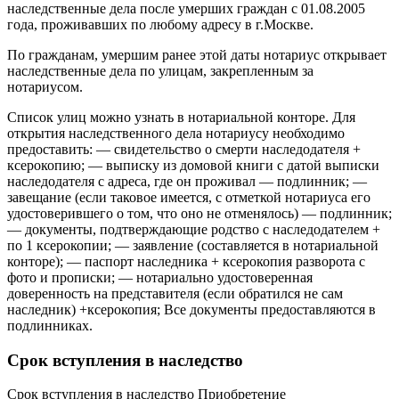
наследственные дела после умерших граждан с 01.08.2005
года, проживавших по любому адресу в г.Москве.
По гражданам, умершим ранее этой даты нотариус открывает
наследственные дела по улицам, закрепленным за
нотариусом.
Список улиц можно узнать в нотариальной конторе. Для
открытия наследственного дела нотариусу необходимо
предоставить: — свидетельство о смерти наследодателя +
ксерокопию; — выписку из домовой книги с датой выписки
наследодателя с адреса, где он проживал — подлинник; —
завещание (если таковое имеется, с отметкой нотариуса его
удостоверившего о том, что оно не отменялось) — подлинник;
— документы, подтверждающие родство с наследодателем +
по 1 ксерокопии; — заявление (составляется в нотариальной
конторе); — паспорт наследника + ксерокопия разворота с
фото и прописки; — нотариально удостоверенная
доверенность на представителя (если обратился не сам
наследник) +ксерокопия; Все документы предоставляются в
подлинниках.
Срок вступления в наследство
Срок вступления в наследство Приобретение