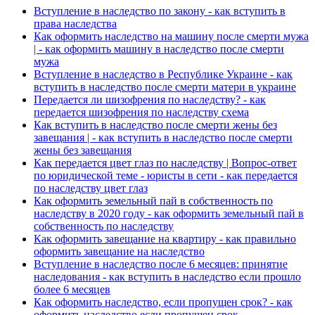
Вступление в наследство по закону - как вступить в
права наследства
Как оформить наследство на машину после смерти мужа
| - как оформить машину в наследство после смерти
мужа
Вступление в наследство в Республике Украине - как
вступить в наследство после смерти матери в украине
Передается ли шизофрения по наследству? - как
передается шизофрения по наследству схема
Как вступить в наследство после смерти жены без
завещания | - как вступить в наследство после смерти
жены без завещания
Как передается цвет глаз по наследству | Вопрос-ответ
по юридической теме - юристы в сети - как передается
по наследству цвет глаз
Как оформить земельный пай в собственность по
наследству в 2020 году - как оформить земельный пай в
собственность по наследству
Как оформить завещание на квартиру - как правильно
оформить завещание на наследство
Вступление в наследство после 6 месяцев: принятие
наследования - как вступить в наследство если прошло
более 6 месяцев
Как оформить наследство, если пропущен срок? - как
оформить наследство если пропущен срок