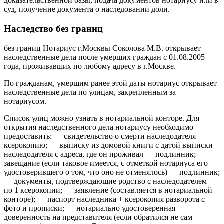
доказательственной базы, подача документов нотариусу или в
суд, получение документа о наследовании доли.
Наследство без границ
без границ Нотариус г.Москвы Соколова М.В. открывает
наследственные дела после умерших граждан с 01.08.2005
года, проживавших по любому адресу в г.Москве.
По гражданам, умершим ранее этой даты нотариус открывает
наследственные дела по улицам, закрепленным за
нотариусом.
Список улиц можно узнать в нотариальной конторе. Для
открытия наследственного дела нотариусу необходимо
предоставить: — свидетельство о смерти наследодателя +
ксерокопию; — выписку из домовой книги с датой выписки
наследодателя с адреса, где он проживал — подлинник; —
завещание (если таковое имеется, с отметкой нотариуса его
удостоверившего о том, что оно не отменялось) — подлинник;
— документы, подтверждающие родство с наследодателем +
по 1 ксерокопии; — заявление (составляется в нотариальной
конторе); — паспорт наследника + ксерокопия разворота с
фото и прописки; — нотариально удостоверенная
доверенность на представителя (если обратился не сам