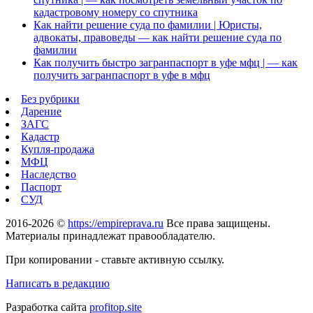
кадастровому номеру со спутника
Как найти решение суда по фамилии | Юристы,
адвокаты, правоведы — как найти решение суда по
фамилии
Как получить быстро загранпаспорт в уфе мфц | — как
получить загранпаспорт в уфе в мфц
Без рубрики
Дарение
ЗАГС
Кадастр
Купля-продажа
МФЦ
Наследство
Паспорт
СУД
2016-2026 ©
https://empireprava.ru
Все права защищены.
Материалы принадлежат правообладателю.
При копировании - ставьте активную ссылку.
Написать в редакцию
Разработка сайта
profitop.site