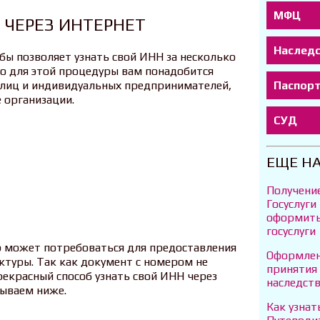
МФЦ
 ЧЕРЕЗ ИНТЕРНЕТ
Наслед
ы позволяет узнать свой ИНН за несколько
 то для этой процедуры вам понадобится
Паспор
 лиц и индивидуальных предпринимателей,
 организации.
СУД
ЕЩЕ Н
Получение
Госуслуги
оформить 
госуслуги
 может потребоваться для предоставления
Оформлен
ктуры. Так как документ с номером не
принятия
рекрасный способ узнать свой ИНН через
наследст
сываем ниже.
Как узнат