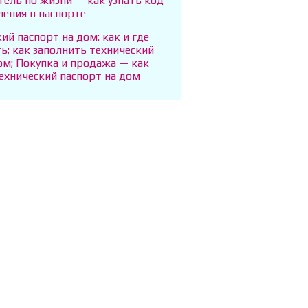
ель по жизни — как узнать код
ления в паспорте
ий паспорт на дом: как и где
ь; как заполнить технический
ом; Покупка и продажа — как
ехнический паспорт на дом