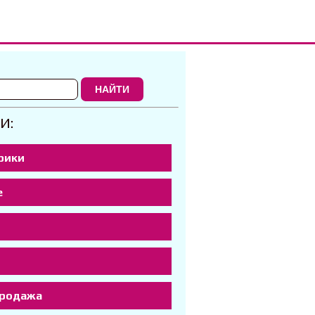
НАЙТИ
И:
рики
е
р
продажа