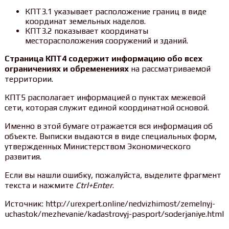
КПТ3.1 указывает расположение границ в виде
координат земельных наделов.
КПТ3.2 показывает координаты
месторасположения сооружений и зданий.
Страница КПТ4 содержит информацию обо всех
ограничениях и обременениях
на рассматриваемой
территории.
КПТ5 располагает информацией о пунктах межевой
сети, которая служит единой координатной основой.
Именно в этой бумаге отражается вся информация об
объекте. Выписки выдаются в виде специальных форм,
утвержденных Министерством Экономического
развития.
Если вы нашли ошибку, пожалуйста, выделите фрагмент
текста и нажмите
Ctrl+Enter
.
Источник: http://urexpert.online/nedvizhimost/zemelnyj-
uchastok/mezhevanie/kadastrovyj-pasport/soderjaniye.html