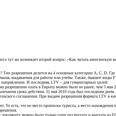
 него тут же возникает второй вопрос: «Как читать шенгенскую
? Тип разрешения делится на 4 основные категории А, С, D. Где
альная, выдаваемая для работы или учебы. Также, бывают виды
 направлении. И последняя, LTV – для гуманитарных целей.
ому разрешению ехать в Европу можно было не ранее, чем 5 мая 2
окончания срока действия. 31 мая 2010 года был последним днем
нгенского соглашения. При выдаче разрешения формата LTV в каче
т. То есть, это не место прописки туриста, а место нахождения 
азрешения.
документу можно было только один раз въехать и выехать из ЕС,