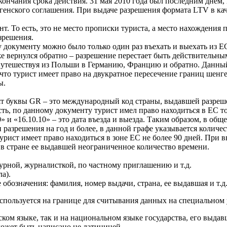
окончания срока действия. 31 мая 2010 года был последним днем
нгенского соглашения. При выдаче разрешения формата LTV в каче
т. То есть, это не место прописки туриста, а место нахождения 
азрешения.
документу можно было только один раз въехать и выехать из ЕС,
 же вернулся обратно – разрешение перестает быть действительн
путешествуя из Польши в Германию, Францию и обратно. Данны
что турист имеет право на двукратное пересечение границ шенг
ы.
т буквы GR – это международный код страны, выдавшей разрешен
ь, по данному документу турист имел право находиться в ЕС тол
 и «16.10.10» – это дата въезда и выезда. Таким образом, в общ
разрешения на год и более, в данной графе указывается количе
турист имеет право находиться в зоне ЕС не более 90 дней. Пр
я в стране ее выдавшей неограниченное количество времени.
турной, журналисткой, по частному приглашению и т.д.
а).
бозначения: фамилия, номер выдачи, страна, ее выдавшая и т.д
используется на границе для считывания данных на специальном 
ом языке, так и на национальном языке государства, его выдав
может быть написано не латиницей.