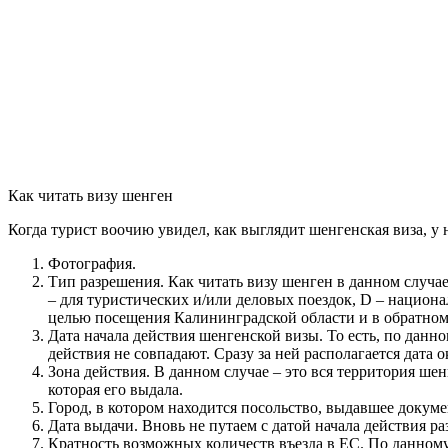
Как читать визу шенген
Когда турист воочию увидел, как выглядит шенгенская виза, у
Фотография.
Тип разрешения. Как читать визу шенген в данном случае
– для туристических и/или деловых поездок, D – национ
целью посещения Калининградской области и в обратном
Дата начала действия шенгенской визы. То есть, по данн
действия не совпадают. Сразу за ней располагается дата 
Зона действия. В данном случае – это вся территория ше
которая его выдала.
Город, в котором находится посольство, выдавшее докумен
Дата выдачи. Вновь не путаем с датой начала действия р
Кратность возможных количеств въезда в ЕС. По данному 