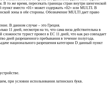
ым. В то же время, пересекать границы стран внутри шенгенской
й пункт вместо «01» может содержать «02» или MULTI. В
енской зоны в обе стороны. Обозначение MULTI дает право
ие. В данном случае – это Греция.
ько 11 дней, несмотря на то, что сама виза действительна в
ей сложности турист провел в ЕС 11 дней, что как раз совпадает
ство дней разрешенного пребывания в течение полугода.
и выдаче национального разрешения категории D данный пункт
.
устройстве.
шем, при условии использования латинских букв.