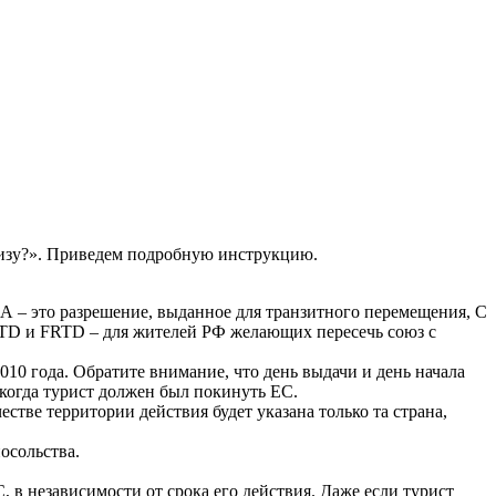
 визу?». Приведем подробную инструкцию.
 А – это разрешение, выданное для транзитного перемещения, С
 FTD и FRTD – для жителей РФ желающих пересечь союз с
010 года. Обратите внимание, что день выдачи и день начала
, когда турист должен был покинуть ЕС.
стве территории действия будет указана только та страна,
посольства.
 в независимости от срока его действия. Даже если турист