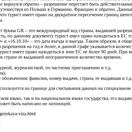
 же вернулся обратно – разрешение перестает быть действительн
путешествуя из Польши в Германию, Францию и обратно. Данны
что турист имеет право на двукратное пересечение границ шенг
ы.
т буквы GR – это международный код страны, выдавшей разрешен
ь, по данному документу турист имел право находиться в ЕС тол
 и «16.10.10» – это дата въезда и выезда. Таким образом, в общ
разрешения на год и более, в данной графе указывается количе
турист имеет право находиться в зоне ЕС не более 90 дней. Пр
я в стране ее выдавшей неограниченное количество времени.
турной, журналисткой, по частному приглашению и т.д.
а).
бозначения: фамилия, номер выдачи, страна, ее выдавшая и т.д
используется на границе для считывания данных на специальном 
ом языке, так и на национальном языке государства, его выдав
может быть написано не латиницей.
ngenskaya-viza.html
.