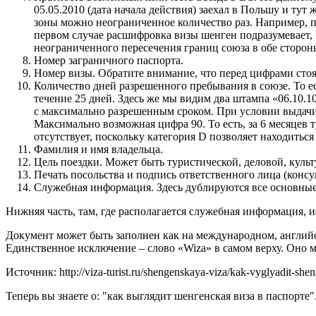
05.05.2010 (дата начала действия) заехал в Польшу и тут
зоны можно неограниченное количество раз. Например, 
первом случае расшифровка визы шенген подразумевает, 
неограниченного пересечения границ союза в обе сторон
Номер заграничного паспорта.
Номер визы. Обратите внимание, что перед цифрами стоя
Количество дней разрешенного пребывания в союзе. То ест
течение 25 дней. Здесь же мы видим два штампа «06.10.10»
с максимально разрешенным сроком. При условии выдачи 
Максимально возможная цифра 90. То есть, за 6 месяцев 
отсутствует, поскольку категория D позволяет находитьс
Фамилия и имя владельца.
Цель поездки. Может быть туристической, деловой, куль
Печать посольства и подпись ответственного лица (консул
Служебная информация. Здесь дублируются все основные о
Нижняя часть, там, где располагается служебная информация, 
Документ может быть заполнен как на международном, английск
Единственное исключение – слово «Wiza» в самом верху. Оно 
Источник: http://viza-turist.ru/shengenskaya-viza/kak-vyglyadit-she
Теперь вы знаете о: "как выглядит шенгенская виза в паспорте"