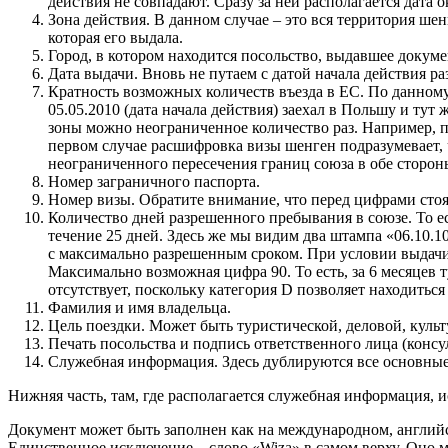
действия не совпадают. Сразу за ней располагается дата 
Зона действия. В данном случае – это вся территория ше
которая его выдала.
Город, в котором находится посольство, выдавшее докумен
Дата выдачи. Вновь не путаем с датой начала действия р
Кратность возможных количеств въезда в ЕС. По данному 
05.05.2010 (дата начала действия) заехал в Польшу и тут
зоны можно неограниченное количество раз. Например, 
первом случае расшифровка визы шенген подразумевает, 
неограниченного пересечения границ союза в обе сторон
Номер заграничного паспорта.
Номер визы. Обратите внимание, что перед цифрами стоя
Количество дней разрешенного пребывания в союзе. То ест
течение 25 дней. Здесь же мы видим два штампа «06.10.10»
с максимально разрешенным сроком. При условии выдачи 
Максимально возможная цифра 90. То есть, за 6 месяцев 
отсутствует, поскольку категория D позволяет находитьс
Фамилия и имя владельца.
Цель поездки. Может быть туристической, деловой, куль
Печать посольства и подпись ответственного лица (консул
Служебная информация. Здесь дублируются все основные о
Нижняя часть, там, где располагается служебная информация, 
Документ может быть заполнен как на международном, английск
Единственное исключение – слово «Wiza» в самом верху. Оно 