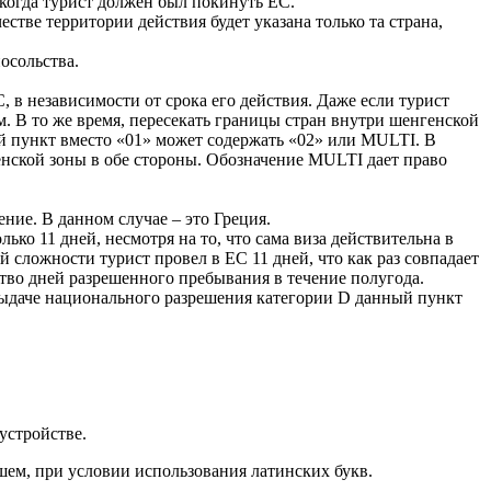
, когда турист должен был покинуть ЕС.
стве территории действия будет указана только та страна,
посольства.
 в независимости от срока его действия. Даже если турист
ым. В то же время, пересекать границы стран внутри шенгенской
й пункт вместо «01» может содержать «02» или MULTI. В
енской зоны в обе стороны. Обозначение MULTI дает право
ие. В данном случае – это Греция.
ько 11 дней, несмотря на то, что сама виза действительна в
ей сложности турист провел в ЕС 11 дней, что как раз совпадает
ство дней разрешенного пребывания в течение полугода.
и выдаче национального разрешения категории D данный пункт
.
устройстве.
шем, при условии использования латинских букв.