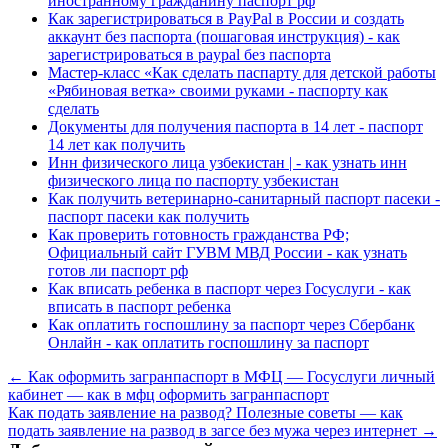
иностранному гражданину паспорт рф
Как зарегистрироваться в PayPal в России и создать
аккаунт без паспорта (пошаговая инструкция) - как
зарегистрироваться в paypal без паспорта
Мастер-класс «Как сделать паспарту для детской работы
«Рябиновая ветка» своими руками - паспорту как
сделать
Документы для получения паспорта в 14 лет - паспорт
14 лет как получить
Инн физического лица узбекистан | - как узнать инн
физического лица по паспорту узбекистан
Как получить ветеринарно-санитарный паспорт пасеки -
паспорт пасеки как получить
Как проверить готовность гражданства РФ;
Официальный сайт ГУВМ МВД России - как узнать
готов ли паспорт рф
Как вписать ребенка в паспорт через Госуслуги - как
вписать в паспорт ребенка
Как оплатить госпошлину за паспорт через Сбербанк
Онлайн - как оплатить госпошлину за паспорт
← Как оформить загранпаспорт в МФЦ — Госуслуги личный
кабинет — как в мфц оформить загранпаспорт
Как подать заявление на развод? Полезные советы — как
подать заявление на развод в загсе без мужа через интернет →