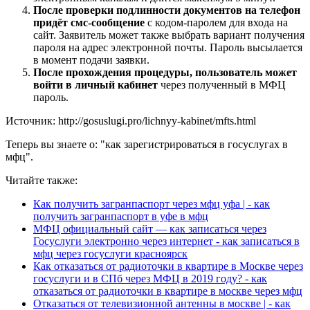
После проверки подлинности документов на телефон
придёт смс-сообщение
с кодом-паролем для входа на
сайт. Заявитель может также выбрать вариант получения
пароля на адрес электронной почты. Пароль высылается
в момент подачи заявки.
После прохождения процедуры, пользователь может
войти в личный кабинет
через полученный в МФЦ
пароль.
Источник: http://gosuslugi.pro/lichnyy-kabinet/mfts.html
Теперь вы знаете о: "как зарегистрироваться в госуслугах в
мфц".
Читайте также:
Как получить загранпаспорт через мфц уфа | - как
получить загранпаспорт в уфе в мфц
МФЦ официальный сайт — как записаться через
Госуслуги электронно через интернет - как записаться в
мфц через госуслуги красноярск
Как отказаться от радиоточки в квартире в Москве через
госуслуги и в СПб через МФЦ в 2019 году? - как
отказаться от радиоточки в квартире в москве через мфц
Отказаться от телевизионной антенны в москве | - как