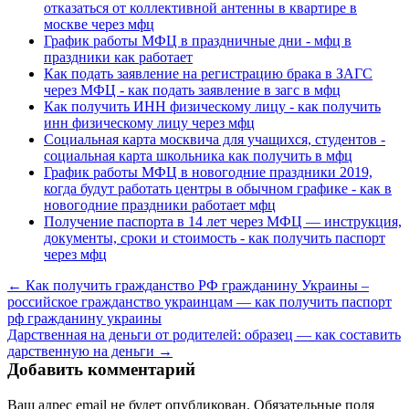
отказаться от коллективной антенны в квартире в
москве через мфц
График работы МФЦ в праздничные дни - мфц в
праздники как работает
Как подать заявление на регистрацию брака в ЗАГС
через МФЦ - как подать заявление в загс в мфц
Как получить ИНН физическому лицу - как получить
инн физическому лицу через мфц
Социальная карта москвича для учащихся, студентов -
социальная карта школьника как получить в мфц
График работы МФЦ в новогодние праздники 2019,
когда будут работать центры в обычном графике - как в
новогодние праздники работает мфц
Получение паспорта в 14 лет через МФЦ — инструкция,
документы, сроки и стоимость - как получить паспорт
через мфц
← Как получить гражданство РФ гражданину Украины –
российское гражданство украинцам — как получить паспорт
рф гражданину украины
Дарственная на деньги от родителей: образец — как составить
дарственную на деньги →
Добавить комментарий
Ваш адрес email не будет опубликован.
Обязательные поля