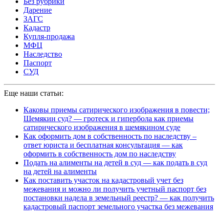
Без рубрики
Дарение
ЗАГС
Кадастр
Купля-продажа
МФЦ
Наследство
Паспорт
СУД
Еще наши статьи:
Каковы приемы сатирического изображения в повести;
Шемякин суд? — гротеск и гипербола как приемы
сатирического изображения в шемякином суде
Как оформить дом в собственность по наследству –
ответ юриста и бесплатная консультация — как
оформить в собственность дом по наследству
Подать на алименты на детей в суд — как подать в суд
на детей на алименты
Как поставить участок на кадастровый учет без
межевания и можно ли получить учетный паспорт без
постановки надела в земельный реестр? — как получить
кадастровый паспорт земельного участка без межевания