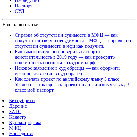
Наследство
Паспорт
СУД
Еще наши статьи:
Справка об отсутствии судимости в МФЦ — как
получить справку о несудимости в МФЦ — справка об
отсутствии судимости в мфц как получить
Как самостоятельно проверить паспорт на
действительность в 2019 году — как проверить
подлинность паспорта гражданина рф
Исковое заявление в суд образцы — как оформить
исковое заявление в суд образец
Как сделать проект по английскому языку 3 класс;
Усадьба — как сделать проект по английскому языку 3
класс мой паспорт
Без рубрики
Дарение
ЗАГС
Кадастр
Купля-продажа
МФЦ
Наследство