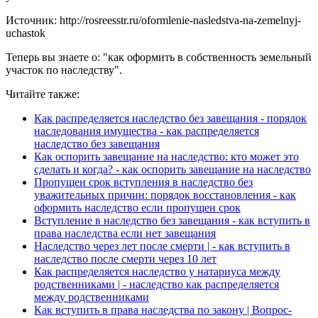
Источник: http://rosreesstr.ru/oformlenie-nasledstva-na-zemelnyj-
uchastok
Теперь вы знаете о: "как оформить в собственность земельный
участок по наследству".
Читайте также:
Как распределяется наследство без завещания - порядок
наследования имущества - как распределяется
наследство без завещания
Как оспорить завещание на наследство: кто может это
сделать и когда? - как оспорить завещание на наследство
Пропущен срок вступления в наследство без
уважительных причин: порядок восстановления - как
оформить наследство если пропущен срок
Вступление в наследство без завещания - как вступить в
права наследства если нет завещания
Наследство через лет после смерти | - как вступить в
наследство после смерти через 10 лет
Как распределяется наследство у натариуса между
родственниками | - наследство как распределяется
между родственниками
Как вступить в права наследства по закону | Вопрос-