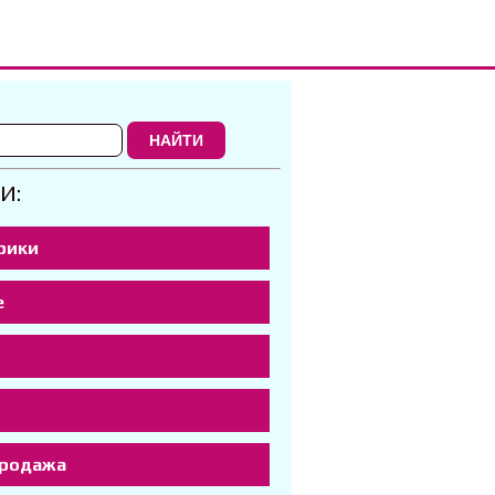
НАЙТИ
И:
рики
е
р
продажа