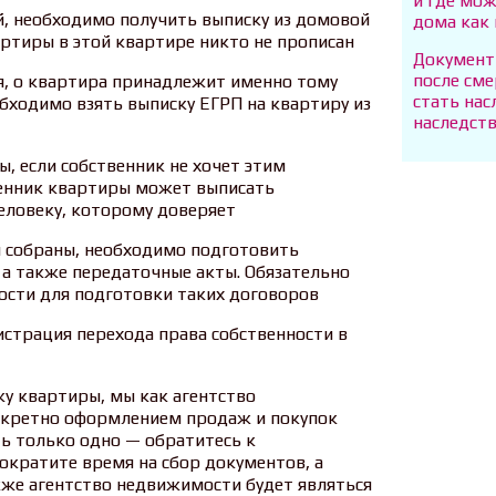
и где мо
й, необходимо получить выписку из домовой
дома как
ртиры в этой квартире никто не прописан
Документы
после сме
ся, о квартира принадлежит именно тому
стать нас
обходимо взять выписку ЕГРП на квартиру из
наследст
, если собственник не хочет этим
твенник квартиры может выписать
еловеку, которому доверяет
ы собраны, необходимо подготовить
 а также передаточные акты. Обязательно
ости для подготовки таких договоров
истрация перехода права собственности в
у квартиры, мы как агентство
кретно оформлением продаж и покупок
ь только одно — обратитесь к
ократите время на сбор документов, а
кже агентство недвижимости будет являться