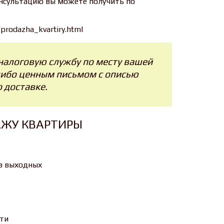
нсультацию вы можете получить по
prodazha_kvartiry.html
налоговую службу по месту вашей
либо ценным письмом с описью
 доставке.
АЖУ КВАРТИРЫ
ез выходных
ти