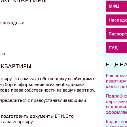
МФЦ
Наслед
ез выходных
Паспор
СУД
ти
ЕЩЕ Н
 КВАРТИРЫ
Как получ
ртиру, то вам как собственнику необходимо
квартиру 
а сбор и оформление всех необходимых
кадастро
ода права собственности на вашу квартиру.
Подробно
определиться с правоустанавливающими
дарственн
недвижим
оформляе
о подготовить документы БТИ. Это
Кадастров
та на квартиру