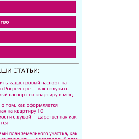
ство
т
АШИ СТАТЬИ:
ить кадастровый паспорт на
в Росреестре — как получить
вый паспорт на квартиру в мфц
 о том, как оформляется
ая на квартиру | О
ости с душой — дарственная как
тся
ый план земельного участка, как