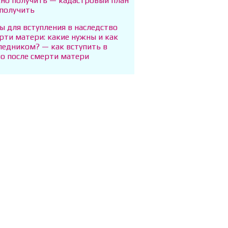
жно получить — кадастровый план
 получить
 для вступления в наследство
рти матери: какие нужны и как
ледником? — как вступить в
во после смерти матери