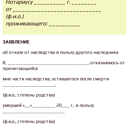
Нотариусу __________ г. ________
от ____________________________
(ф.и.о.)
проживающего: __________
ЗАЯВЛЕНИЕ
об отказе от наследства в пользу другого наследника
Я, _______________________________, отказываюсь от
причитающейся
мне части наследства, оставшегося после смерти
____________________,
(ф.и.о., степень родства)
умершей «__»_________ 20___ г., в пользу
________________________
(ф.и.о., степень родства)