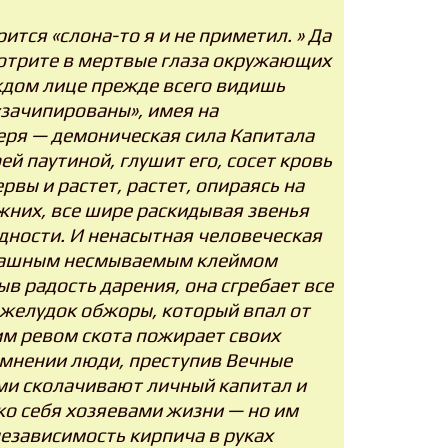
ится «слона-то я и не приметил. » Да
мотрите в мертвые глаза окружающих
ждом лице прежде всего видишь
 «зачипированы», имея на
еря — демоническая сила Капитала
ей паутиной, глушит его, сосет кровь
рвы и растет, растет, опираясь на
жних, все шире раскидывая звенья
дности. И ненасытная человеческая
трашным несмываемым клеймом
ыв радость дарения, она сгребает все
 желудок обжоры, который впал от
им ревом скота пожирает своих
мнении люди, преступив Вечные
ми сколачивают личный капитал и
ько себя хозяевами жизни — но им
независимость кирпича в руках