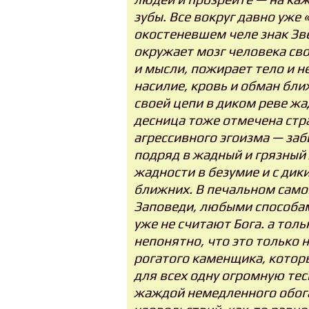
зубы. Все вокруг давно уже
окостеневшем челе знак Зв
окружает мозг человека сво
и мысли, пожирает тело и не
насилие, кровь и обман бли
своей цепи в диком реве жа
десница тоже отмечена с
агрессивного эгоизма — заб
подряд в жадный и грязный
жадности в безумие и с дик
ближних. В печальном само
Заповеди, любыми способа
уже не считают Бога. а тол
непонятно, что это только 
рогатого каменщика, которы
для всех одну огромную те
жаждой немедленного обог