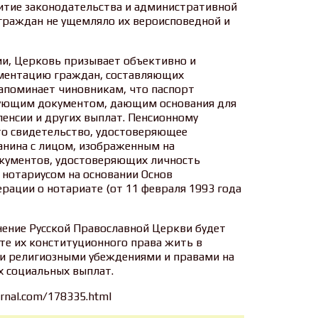
витие законодательства и административной
граждан не ущемляло их вероисповедной и
ии, Церковь призывает объективно и
ументацию граждан, составляющих
напоминает чиновникам, что паспорт
вующим документом, дающим основания для
пенсии и других выплат. Пенсионному
то свидетельство, удостоверяющее
нина с лицом, изображенным на
окументов, удостоверяющих личность
 нотариусом на основании Основ
рации о нотариате (от 11 февраля 1993 года
нение Русской Православной Церкви будет
те их конституционного права жить в
ми религиозными убеждениями и правами на
х социальных выплат.
ournal.com/178335.html