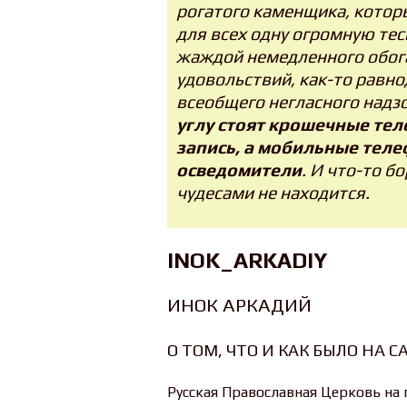
рогатого каменщика, которы
для всех одну огромную те
жаждой немедленного обог
удовольствий, как-то равн
всеобщего негласного надз
углу стоят крошечные те
запись, а мобильные теле
осведомители
. И что-то б
чудесами не находится.
INOK_ARKADIY
ИНОК АРКАДИЙ
О ТОМ, ЧТО И КАК БЫЛО НА С
Русская Православная Церковь на 