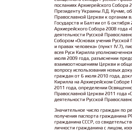
посланиях Архиерейского Собора 2
Президенту Украины Л.Д. Кучме, 
Православной Церкви к органам в
Государств и Балтии от 6 октября
Архиерейского Собора 2008 года «
деятельности Русской Православно
Собором «Основах учения Русской 
и правах человека» (пункт IV.7), 
всея Руси Кирилла уполномоченному
июля 2009 года, разъяснении пред
взаимоотношениям Церкви и общес
вопросу использования новых док
граждан от 6 июля 2010 года, док
Кирилла на Архиерейском Соборе 
2011 года, определении Освященн
Православной Церкви 2011 года «
деятельности Русской Православно
Значительное число граждан по р
получения паспорта гражданина Р
гражданина СССР, со свидетельс
личности гражданина с лицом, из