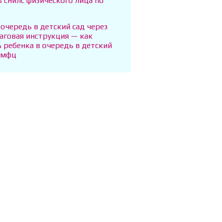
ь снилс физического лица по
 очередь в детский сад через
аговая инструкция — как
 ребенка в очередь в детский
з мфц