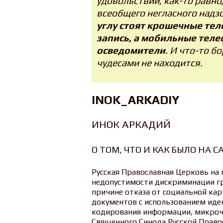
удовольствий, как-то равн
всеобщего негласного надз
углу стоят крошечные те
запись, а мобильные теле
осведомители
. И что-то б
чудесами не находится.
INOK_ARKADIY
ИНОК АРКАДИЙ
О ТОМ, ЧТО И КАК БЫЛО НА С
Русская Православная Церковь на 
недопустимости дискриминации гр
причине отказа от социальной кар
документов с использованием иде
кодирования информации, микрочи
Священного Синода Русской Правос