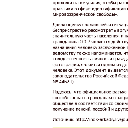
приложить все усилия, чтобы раз
практики в сфере идентификации 
мировоззренческой свободы».
Давая оценку сложившейся ситуац
беспристрастно рассмотреть арг
значительную часть населения, и 
гражданина СССР является дейст
назначения человеку заслуженной 
ведомству также напоминается, ч
тождественность личности гражда
фотографии, является одним из д
человека. Этот документ выдается
законодательства Российской Феде
№ 4462-I).
Надеюсь, что официальное разъяс
способствовать гражданам в защи
обществе в соответствии со свои
получение пенсий, пособий и други
Источник: http://inok-arkadiy.livej