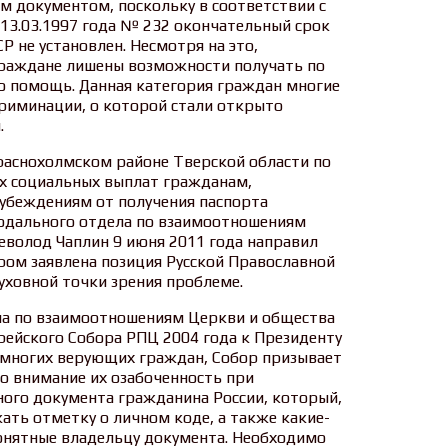
м документом, поскольку в соответствии с
 13.03.1997 года № 232 окончательный срок
Р не установлен. Несмотря на это,
раждане лишены возможности получать по
ую помощь. Данная категория граждан многие
криминации, о которой стали открыто
.
Краснохолмском районе Тверской области по
их социальных выплат гражданам,
убеждениям от получения паспорта
одального отдела по взаимоотношениям
еволод Чаплин 9 июня 2011 года направил
ором заявлена позиция Русской Православной
уховной точки зрения проблеме.
ла по взаимоотношениям Церкви и общества
рейского Собора РПЦ 2004 года к Президенту
я многих верующих граждан, Собор призывает
о внимание их озабоченность при
ного документа гражданина России, который,
ать отметку о личном коде, а также какие-
понятные владельцу документа. Необходимо