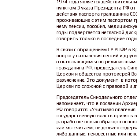
1974 года является действительны
пунктом 3 указа Президента РФ от
действия паспорта гражданина ССС
проживающие с этим паспортом г
нему пенсии, пособия, медицинск
годы подвергается негласной дис
говорить только в последние годы
В связи с обращением ГУ УПФР в 
вопросу назначения пенсий и друг
отказывающимся по религиозным 
гражданина РФ, председатель Син
Церкви и общества протоиерей Вс
разъяснение. Это документ, в кот
Церкви по сложной с правовой и д
Председатель Синодального отде
напоминает, что в послании Архие
РФ говорится: «Учитывая опасени
государственную власть принять в
разработке новых образцов основ
как мы считаем, не должен содерж
либо данные, неизвестные или не