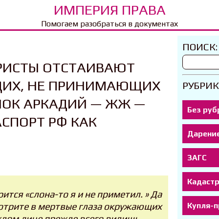
ИМПЕРИЯ ПРАВА
Помогаем разобраться в документах
ПОИСК:
РИСТЫ ОТСТАИВАЮТ
ЩИХ, НЕ ПРИНИМАЮЩИХ
РУБРИК
НОК АРКАДИЙ — ЖЖ —
Без руб
СПОРТ РФ КАК
Дарени
ЗАГС
Кадаст
ится «слона-то я и не приметил. » Да
Купля-
мотрите в мертвые глаза окружающих
ждом лице прежде всего видишь