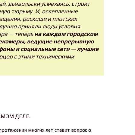
й, дьявольски усмехаясь, строит
сную тюрьму. И, ослепленные
ащения, роскоши и плотских
одушно приняли люди условия
ора — теперь
на каждом городском
лекамеры, ведущие непрерывную
фоны и социальные сети — лучшие
орцов с этими техническими
АМОМ ДЕЛЕ.
протяжении многих лет ставит вопрос о