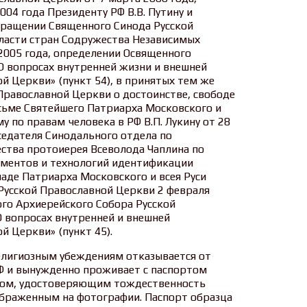
004 года Президенту РФ В.В. Путину и
обращении Священного Синода Русской
ласти стран Содружества Независимых
 2005 года, определении Освященного
О вопросах внутренней жизни и внешней
й Церкви» (пункт 54), в принятых тем же
Православной Церкви о достоинстве, свободе
письме Святейшего Патриарха Московского и
 по правам человека в РФ В.П. Лукину от 28
седателя Синодального отдела по
тва протоиерея Всеволода Чаплина по
ументов и технологий идентификации
ладе Патриарха Московского и всея Руси
Русской Православной Церкви 2 февраля
ого Архиерейского Собора Русской
О вопросах внутренней и внешней
й Церкви» (пункт 45).
елигиозным убеждениям отказывается от
Ф и вынужденно проживает с паспортом
твом, удостоверяющим тождественность
ображенным на фотографии. Паспорт образца