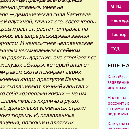
МФЦ
 «зачипированы», имея на
еря — демоническая сила Капитала
Наслед
ей паутиной, глушит его, сосет кровь
рвы и растет, растет, опираясь на
Паспор
жних, все шире раскидывая звенья
дности. И ненасытная человеческая
СУД
трашным несмываемым клеймом
ыв радость дарения, она сгребает все
 желудок обжоры, который впал от
ЕЩЕ Н
им ревом скота пожирает своих
Как обрат
мнении люди, преступив Вечные
заявление
ми сколачивают личный капитал и
исковым 
ько себя хозяевами жизни — но им
Налог на
независимость кирпича в руках
рассчитыв
й, дьявольски усмехаясь, строит
стоимости
недвижим
сную тюрьму. И, ослепленные
ащения, роскоши и плотских
Как узна