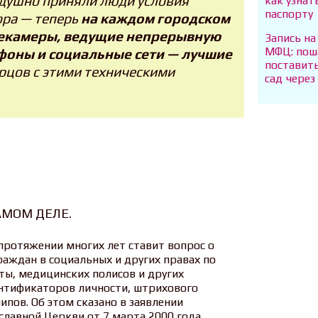
одушно приняли люди условия
как узнат
паспорту
ора — теперь
на каждом городском
лекамеры, ведущие непрерывную
Запись на
МФЦ: пош
фоны и социальные сети — лучшие
поставить
орцов с этими техническими
сад чере
АМОМ ДЕЛЕ.
протяжении многих лет ставит вопрос о
аждан в социальных и других правах по
ты, медицинских полисов и других
нтификаторов личности, штрихового
пов. Об этом сказано в заявлении
лавной Церкви от 7 марта 2000 года,