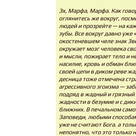
Эх, Марфа, Марфа. Как говор
оглянитесь же вокруг, пос
людей и прозрейте — на ка
зубы. Все вокруг давно уже
окостеневшем челе знак Зв
окружает мозг человека сво
и мысли, пожирает тело и не
насилие, кровь и обман бли
своей цепи в диком реве жа
десница тоже отмечена с
агрессивного эгоизма — заб
подряд в жадный и грязный
жадности в безумие и с дик
ближних. В печальном само
Заповеди, любыми способа
уже не считают Бога. а тол
непонятно, что это только 