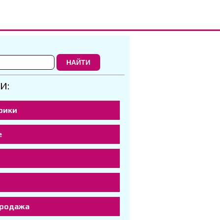
НАЙТИ
И:
рики
е
р
продажа