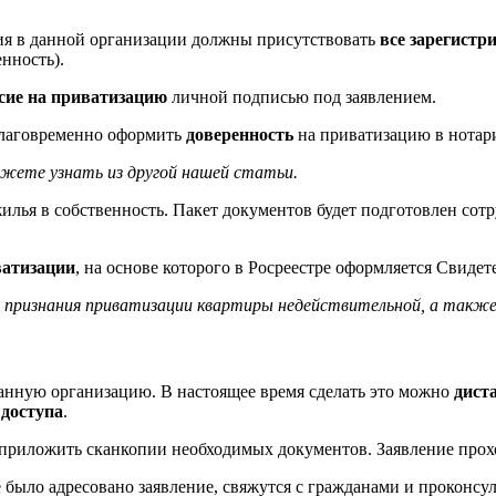
ия в данной организации должны присутствовать
все зарегистр
енность).
сие на приватизацию
личной подписью под заявлением.
аблаговременно оформить
доверенность
на приватизацию в нотар
ожете узнать из другой нашей статьи.
илья в собственность. Пакет документов будет подготовлен со
ватизации
, на основе которого в Росреестре оформляется Свидет
 признания приватизации квартиры недействительной, а также о
данную организацию. В настоящее время сделать это можно
дист
 доступа
.
приложить сканкопии необходимых документов. Заявление прохо
было адресовано заявление, свяжутся с гражданами и проконсу