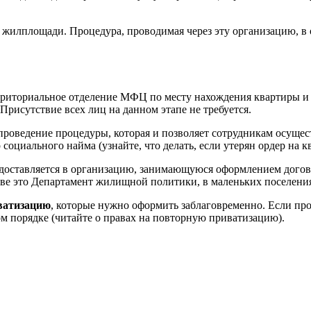
 жилплощади. Процедура, проводимая через эту организацию, в 
рриториальное отделение МФЦ по месту нахождения квартиры и 
Присутствие всех лиц на данном этапе не требуется.
 проведение процедуры, которая и позволяет сотрудникам осуще
оциального найма (узнайте, что делать, если утерян ордер на к
едоставляется в организацию, занимающуюся оформлением догов
кве это Департамент жилищной политики, в маленьких поселени
иватизацию
, которые нужно оформить заблаговременно. Если проп
ом порядке (читайте о правах на повторную приватизацию).