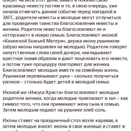
красавицу-невесту гостям и те, в свою очередь, уже
начали отмечать данное событие перед поездкой в
ЗАГС, родители невесты и молодые могут отлучиться
для проведения таинства благословления невесты и
жениха. Родители невесты благословляют ее и
«отпускают» в новую семью. Благословляют иконой
«Казанской Божьей Матери», держа икону рушником
(образ иконы направлен на молодых). Родители говорят
напутственные слова своей дочери, накладывают
крестное знамя образом и дают поцеловать его невесте,
а потом туже процедуру повторяют для жениха.
Благословляют молодых вместе на семейную жизнь.
Рушником перевязывают руки – сколько получиться
узелков – столько будет детей в молодой семье.
Иконой же «Иисуса Христа» благословляют молодых
родители жениха, когда молодые приезжают в зал – как
символ того, что они приминают жену сына в семью.
Затем молодым подают на рушнике хлеб-соль.
Иконы ставят на праздничный стол возле каравая, а
затем молодые вносят иконы в свое жилище и ставят в