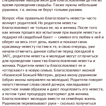
специальные наборы икон для благословления детей во
время проведения свадьбы. Также нужны небольшие
рушники, т.к. иконы не берут голыми руками.
Вопрос «Как правильно благословить невесту» часто
волнует родителей. Но родители невесты
благословляют не только ее, но и жениха. После того
как жених прошел все испытания при выкупе невесты и
подарил ей свадебный букет — символ его любви к ней и
оберег на весь этот день, вывел и показал свою
красавицу-невесту гостям и те, в свою очередь, уже
начали отмечать данное событие перед поездкой в
ЗАГС, родители невесты и молодые могут отлучиться
для проведения таинства благословления невесты и
жениха. Родители невесты благословляют ее и
«отпускают» в новую семью. Благословляют иконой
«Казанской Божьей Матери», держа икону рушником
(образ иконы направлен на молодых). Родители говорят
напутственные слова своей дочери, накладывают
крестное знамя образом и дают поцеловать его невесте,
а потом туже процедуру повторяют для жениха.
Благословляют молодых вместе на семейную жизнь.
Рушником перевязывают руки – сколько получиться