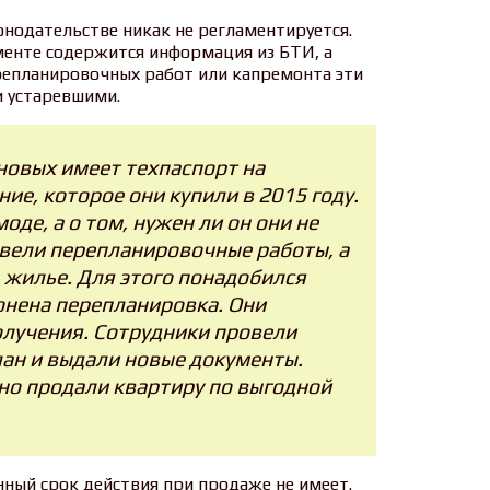
онодательстве никак не регламентируется.
ументе содержится информация из БТИ, а
репланировочных работ или капремонта эти
и устаревшими.
овых имеет техпаспорт на
е, которое они купили в 2015 году.
моде, а о том, нужен ли он они не
овели перепланировочные работы, а
 жилье. Для этого понадобился
онена перепланировка. Они
олучения. Сотрудники провели
лан и выдали новые документы.
но продали квартиру по выгодной
нный срок действия при продаже не имеет.