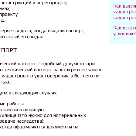
 конструкций и перегородок;
Как выгл
емах;
кадастро
проекту;
кадастро
 д.
Как изго
еряется дата, когда выдали паспорт,
условиях?
который его выдал.
СПОРТ
ический паспорт. Подобный документ при
о технический паспорт на конкретное жилое
адастрового удостоверения, а без него не
тью.
им в следующих случаях:
ые работы;
з жилой в нежилую;
жилища (это нужно для нотариальных
редаче наследства);
 когда оформляются документы на