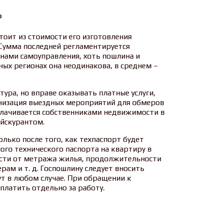
Ь
тоит из стоимости его изготовления
Сумма последней регламентируется
ами самоуправления, хоть пошлина и
ных регионах она неодинакова, в среднем –
тура, но вправе оказывать платные услуги,
анизация выездных мероприятий для обмеров
плачивается собственниками недвижимости в
йскурантом.
олько после того, как техпаспорт будет
ого технического паспорта на квартиру в
ости от метража жилья, продолжительности
ам и т. д. Госпошлину следует вносить
ут в любом случае. При обращении к
платить отдельно за работу.