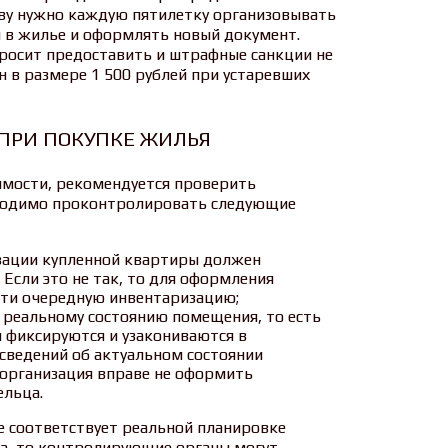
ву нужно каждую пятилетку организовывать
 в жилье и оформлять новый документ.
просит предоставить и штрафные санкции не
н в размере 1 500 рублей при устаревших
ПРИ ПОКУПКЕ ЖИЛЬЯ
имости, рекомендуется проверить
бходимо проконтролировать следующие
зации купленной квартиры должен
. Если это не так, то для оформления
ти очередную инвентаризацию;
 реальному состоянию помещения, то есть
 фиксируются и узакониваются в
 сведений об актуальном состоянии
организация вправе не оформить
ельца.
е соответствует реальной планировке
а, то контролирующие органы могут