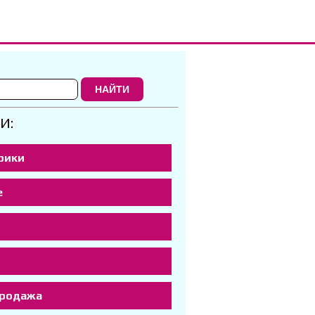
НАЙТИ
И:
рики
е
р
продажа