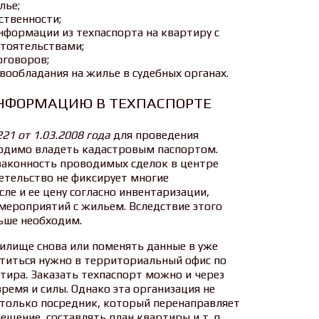
лье;
ственности;
нформации из техпаспорта на квартиру с
тоятельствами;
оговоров;
ообладания на жилье в судебных органах.
ИНФОРМАЦИЮ В ТЕХПАСПОРТЕ
1 от 1.03.2008 года
для проведения
одимо владеть кадастровым паспортом.
 законность проводимых сделок в центре
етельство не фиксирует многие
ле и ее цену согласно инвентаризации,
мероприятий с жильем. Вследствие этого
ньше необходим.
жилище снова или поменять данные в уже
титься нужно в территориальный офис по
ртира. Заказать техпаспорт можно и через
ремя и силы. Однако эта организация не
 только посредник, который перенаправляет
щение, составлять план квартиры и т. п.