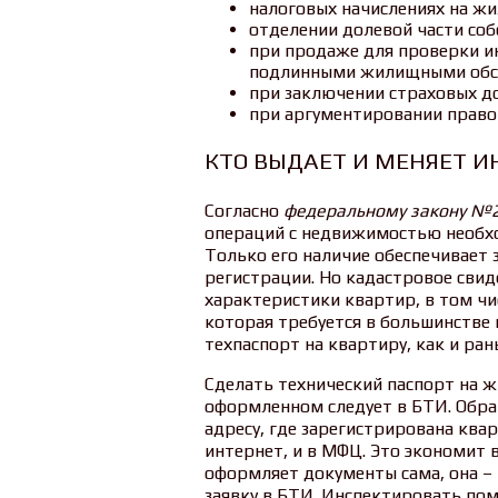
налоговых начислениях на жи
отделении долевой части соб
при продаже для проверки и
подлинными жилищными обс
при заключении страховых д
при аргументировании правов
КТО ВЫДАЕТ И МЕНЯЕТ 
Согласно
федеральному закону №22
операций с недвижимостью необх
Только его наличие обеспечивает
регистрации. Но кадастровое свид
характеристики квартир, в том чис
которая требуется в большинстве 
техпаспорт на квартиру, как и ра
Сделать технический паспорт на 
оформленном следует в БТИ. Обра
адресу, где зарегистрирована ква
интернет, и в МФЦ. Это экономит в
оформляет документы сама, она –
заявку в БТИ. Инспектировать поме