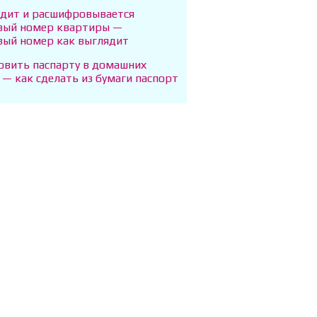
ядит и расшифровывается
вый номер квартиры —
вый номер как выглядит
товить паспарту в домашних
 — как сделать из бумаги паспорт