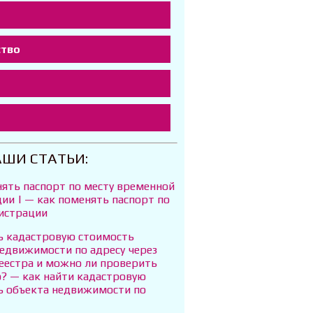
ство
т
АШИ СТАТЬИ:
нять паспорт по месту временной
ии | — как поменять паспорт по
гистрации
ть кадастровую стоимость
недвижимости по адресу через
реестра и можно ли проверить
о? — как найти кадастровую
ь объекта недвижимости по