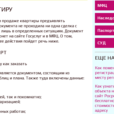
МФЦ
ТИРУ
Наслед
и продаже квартиры предъявлять
окумента не проходила ни одна сделка с
Паспор
 лишь в определенных ситуациях. Документ
нет на сайте Госуслуг и в МФЦ. О том,
 ее действия пойдет речь ниже.
СУД
ОРТ
ЕЩЕ Н
Как поме
регистрац
 является документом, состоящим из
месту ре
блиц и плана. Также туда включены данные:
Как узна
объекта 
сайт Рос
й, так и покомнатно;
бесплатн
аризацией;
стоимост
адресу
ных работах;