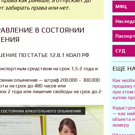
права как раньше, а отпускает до
МФЦ
т забирать права или нет.
Наслед
РАВЛЕНИЕ В СОСТОЯНИИ
Паспор
НЕНИЯ
СУД
ЕНИЕ ПО СТАТЬЕ 12.8.1 КОАП РФ
ЕЩЕ Н
нспортным средством на срок 1,5-2 года и
оянии опьянения — штраф 200.000 – 300.000
Как необ
оты на срок до 480 часов или
продажу 
ок 2 года или лишение свободы на срок до 2-
при этом
куплю пр
Кадастров
в состоянии алкогольного опьянения
— как на
объекта 
номеру