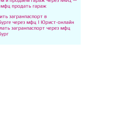
м и продаем гараж через МФЦ —
з мфц продать гараж
ить загранпаспорт в
бурге через мфц | Юрист-онлайн
лать загранпаспорт через мфц
бург