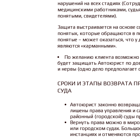
нарушений на всех стадиях (Сотр
медицинскими работниками, судья
понятыми, свидетелями).
Защита выстраивается на основе с
понятых, которые обращаются в по
понятые – может оказаться, что у
являются «карманными».
По желанию клиента возможно н
будет защищать Автоюрист по дов
и нервы (одно дело предполагает о
СРОКИ И ЭТАПЫ ВОЗВРАТА 
СУДА
Автоюрист законно возвращае
лишены права управления и 
районный (городской) суды п
Вернуть права можно в миро
или городском судах. Больш
инстанциях и отменяются пр