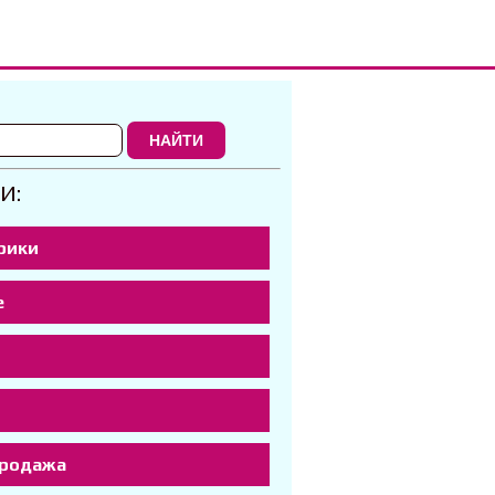
НАЙТИ
И:
рики
е
р
продажа