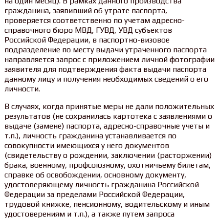
на один месяц). В рамках данного производства
гражданина, заявивший об утрате паспорта,
проверяется соответственно по учетам адресно-
справочного бюро МВД, ГУВД, УВД субъектов
Российской Федерации, в паспортно-визовое
подразделение по месту выдачи утраченного паспорта
направляется запрос с приложением личной фотографии
заявителя для подтверждения факта выдачи паспорта
данному лицу и получения необходимых сведений о его
личности.
В случаях, когда принятые меры не дали положительных
результатов (не сохранилась картотека с заявлениями о
выдаче (замене) паспорта, адресно-справочные учеты и
т.п.), личность гражданина устанавливается по
совокупности имеющихся у него документов
(свидетельству о рождении, заключении (расторжении)
брака, военному, профсоюзному, охотничьему билетам,
справке об освобождении, основному документу,
удостоверяющему личность гражданина Российской
Федерации за пределами Российской Федерации,
трудовой книжке, пенсионному, водительскому и иным
удостоверениям и т.п.), а также путем запроса