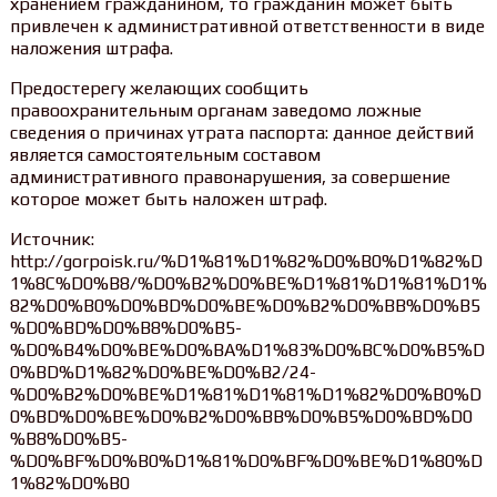
хранением гражданином, то гражданин может быть
привлечен к административной ответственности в виде
наложения штрафа.
Предостерегу желающих сообщить
правоохранительным органам заведомо ложные
сведения о причинах утрата паспорта: данное действий
является самостоятельным составом
административного правонарушения, за совершение
которое может быть наложен штраф.
Источник:
http://gorpoisk.ru/%D1%81%D1%82%D0%B0%D1%82%D
1%8C%D0%B8/%D0%B2%D0%BE%D1%81%D1%81%D1%
82%D0%B0%D0%BD%D0%BE%D0%B2%D0%BB%D0%B5
%D0%BD%D0%B8%D0%B5-
%D0%B4%D0%BE%D0%BA%D1%83%D0%BC%D0%B5%D
0%BD%D1%82%D0%BE%D0%B2/24-
%D0%B2%D0%BE%D1%81%D1%81%D1%82%D0%B0%D
0%BD%D0%BE%D0%B2%D0%BB%D0%B5%D0%BD%D0
%B8%D0%B5-
%D0%BF%D0%B0%D1%81%D0%BF%D0%BE%D1%80%D
1%82%D0%B0