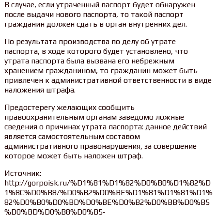
В случае, если утраченный паспорт будет обнаружен
после выдачи нового паспорта, то такой паспорт
гражданин должен сдать в орган внутренних дел.
По результата производства по делу об утрате
паспорта, в ходе которого будет установлено, что
утрата паспорта была вызвана его небрежным
хранением гражданином, то гражданин может быть
привлечен к административной ответственности в виде
наложения штрафа.
Предостерегу желающих сообщить
правоохранительным органам заведомо ложные
сведения о причинах утрата паспорта: данное действий
является самостоятельным составом
административного правонарушения, за совершение
которое может быть наложен штраф.
Источник:
http://gorpoisk.ru/%D1%81%D1%82%D0%B0%D1%82%D
1%8C%D0%B8/%D0%B2%D0%BE%D1%81%D1%81%D1%
82%D0%B0%D0%BD%D0%BE%D0%B2%D0%BB%D0%B5
%D0%BD%D0%B8%D0%B5-