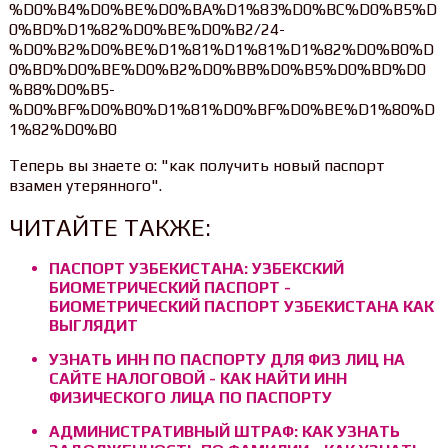
%D0%B4%D0%BE%D0%BA%D1%83%D0%BC%D0%B5%D
0%BD%D1%82%D0%BE%D0%B2/24-
%D0%B2%D0%BE%D1%81%D1%81%D1%82%D0%B0%D
0%BD%D0%BE%D0%B2%D0%BB%D0%B5%D0%BD%D0
%B8%D0%B5-
%D0%BF%D0%B0%D1%81%D0%BF%D0%BE%D1%80%D
1%82%D0%B0
Теперь вы знаете о: "как получить новый паспорт
взамен утерянного".
ЧИТАЙТЕ ТАКЖЕ:
ПАСПОРТ УЗБЕКИСТАНА: УЗБЕКСКИЙ
БИОМЕТРИЧЕСКИЙ ПАСПОРТ -
БИОМЕТРИЧЕСКИЙ ПАСПОРТ УЗБЕКИСТАНА КАК
ВЫГЛЯДИТ
УЗНАТЬ ИНН ПО ПАСПОРТУ ДЛЯ ФИЗ ЛИЦ НА
САЙТЕ НАЛОГОВОЙ - КАК НАЙТИ ИНН
ФИЗИЧЕСКОГО ЛИЦА ПО ПАСПОРТУ
АДМИНИСТРАТИВНЫЙ ШТРАФ: КАК УЗНАТЬ