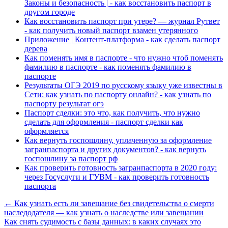
Законы и безопасность | - как восстановить паспорт в
другом городе
Как восстановить паспорт при утере? — журнал Рутвет
- как получить новый паспорт взамен утерянного
Приложение | Контент-платформа - как сделать паспорт
дерева
Как поменять имя в паспорте - что нужно чтоб поменять
фамилию в паспорте - как поменять фамилию в
паспорте
Результаты ОГЭ 2019 по русскому языку уже известны в
Сети: как узнать по паспорту онлайн? - как узнать по
паспорту результат огэ
Паспорт сделки: это что, как получить, что нужно
сделать для оформления - паспорт сделки как
оформляется
Как вернуть госпошлину, уплаченную за оформление
загранпаспорта и других документов? - как вернуть
госпошлину за паспорт рф
Как проверить готовность загранпаспорта в 2020 году:
через Госуслуги и ГУВМ - как проверить готовность
паспорта
← Как узнать есть ли завещание без свидетельства о смерти
наследодателя — как узнать о наследстве или завещании
Как снять судимость с базы данных: в каких случаях это