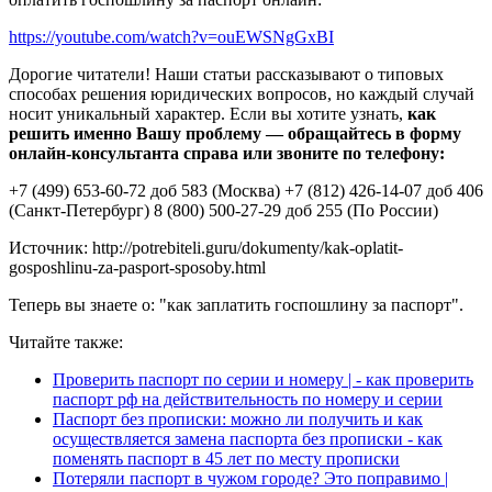
https://youtube.com/watch?v=ouEWSNgGxBI
Дорогие читатели! Наши статьи рассказывают о типовых
способах решения юридических вопросов, но каждый случай
носит уникальный характер. Если вы хотите узнать,
как
решить именно Вашу проблему — обращайтесь в форму
онлайн-консультанта справа или звоните по телефону:
+7 (499) 653-60-72 доб 583 (Москва) +7 (812) 426-14-07 доб 406
(Санкт-Петербург) 8 (800) 500-27-29 доб 255 (По России)
Источник: http://potrebiteli.guru/dokumenty/kak-oplatit-
gosposhlinu-za-pasport-sposoby.html
Теперь вы знаете о: "как заплатить госпошлину за паспорт".
Читайте также:
Проверить паспорт по серии и номеру | - как проверить
паспорт рф на действительность по номеру и серии
Паспорт без прописки: можно ли получить и как
осуществляется замена паспорта без прописки - как
поменять паспорт в 45 лет по месту прописки
Потеряли паспорт в чужом городе? Это поправимо |