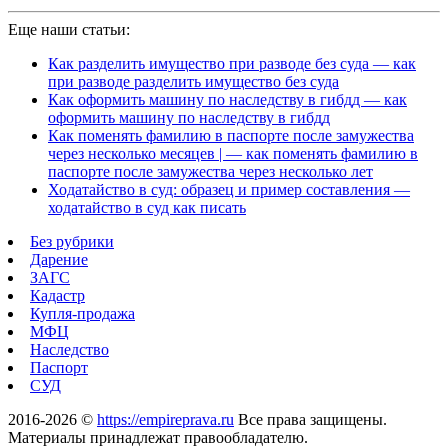
Еще наши статьи:
Как разделить имущество при разводе без суда — как
при разводе разделить имущество без суда
Как оформить машину по наследству в гибдд — как
оформить машину по наследству в гибдд
Как поменять фамилию в паспорте после замужества
через несколько месяцев | — как поменять фамилию в
паспорте после замужества через несколько лет
Ходатайство в суд: образец и пример составления —
ходатайство в суд как писать
Без рубрики
Дарение
ЗАГС
Кадастр
Купля-продажа
МФЦ
Наследство
Паспорт
СУД
2016-2026 ©
https://empireprava.ru
Все права защищены.
Материалы принадлежат правообладателю.