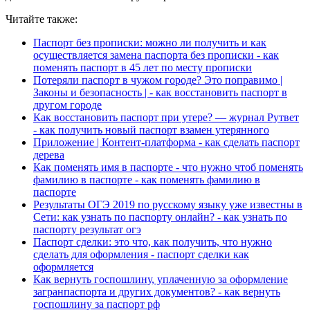
Читайте также:
Паспорт без прописки: можно ли получить и как
осуществляется замена паспорта без прописки - как
поменять паспорт в 45 лет по месту прописки
Потеряли паспорт в чужом городе? Это поправимо |
Законы и безопасность | - как восстановить паспорт в
другом городе
Как восстановить паспорт при утере? — журнал Рутвет
- как получить новый паспорт взамен утерянного
Приложение | Контент-платформа - как сделать паспорт
дерева
Как поменять имя в паспорте - что нужно чтоб поменять
фамилию в паспорте - как поменять фамилию в
паспорте
Результаты ОГЭ 2019 по русскому языку уже известны в
Сети: как узнать по паспорту онлайн? - как узнать по
паспорту результат огэ
Паспорт сделки: это что, как получить, что нужно
сделать для оформления - паспорт сделки как
оформляется
Как вернуть госпошлину, уплаченную за оформление
загранпаспорта и других документов? - как вернуть
госпошлину за паспорт рф