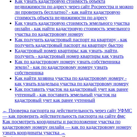
Как узнать кадастровую стоимость объекта
недвижимости по адресу через сайт Росреестра и можно
ли проверить бесплатно? - как найти кадастровую
стоимость объекта недвижимости по адресу
Как узнать кадастровую стоимость земельного участка
онлайн - как найти кадастровую стоимость земельного
участка по кадастровому номеру
Как получить кадастровый паспорт на квартиру - как
получить кадастровый паспорт на квартиру быстро
Кадастровый номер квартиры: как узнать, найти,
получить - кадастровый номер квартиры как узнать
Как по кадастровому номеру узнать собственника
земли? - как по кадастровому номеру узнать
собственника
Как найти хозяина участка по кадастровому номеру -
как узнать владельца участка по кадастровому номеру
Как поставить участок на кадастровый учет как ранее
учтенный - как поставить земельный участок на
кадастровый учет как ранее учтенный
← Проверка паспорта на действительность через сайт УФМС
— как проверить действительность паспорта на сайте фмс
Как посмотреть координаты и расположение участка по
кадастровому номеру онлайн — как по кадастровому номеру
узнать координаты участка →