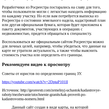
Разработчики из Росреестра постарались на славу для того,
чтобы пользователи могли с легкостью находить информацию
по каждому участку. Но если вам потребуется выписка из
Росреестра о состоянии земельного надела, кадастровый план
или другая официальная бумага, которая будет приложена к
пакету документов, участвующих в операциях с
недвижимостью, придется обращаться к специалисту.
Воспользоваться же официальным сайтом Росреестра можно
для личных целей, например, чтобы убедиться, что данные на
карте не утратили актуальность, а также чтобы выяснить
стоимость участка или определить его границы.
Рекомендуем видео к просмотру
Советы от юристов по определению границ ЗУ.
https://youtube.com/watch?v=2DptaP101lI
Источник: http://georeestr.com/zemelnyj-uchastok/kadastrovye-
raboty/mezhevanie/utochnenie-granits/kak-proverit-po-
kadastrovomu-nomeru.html
Данный сайт создан в виде карты, на которой