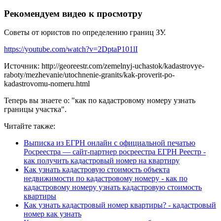
Рекомендуем видео к просмотру
Советы от юристов по определению границ ЗУ.
https://youtube.com/watch?v=2DptaP101lI
Источник: http://georeestr.com/zemelnyj-uchastok/kadastrovye-
raboty/mezhevanie/utochnenie-granits/kak-proverit-po-
kadastrovomu-nomeru.html
Теперь вы знаете о: "как по кадастровому номеру узнать
границы участка".
Читайте также:
Выписка из ЕГРН онлайн с официальной печатью
Росреестра — сайт-партнер росреестра ЕГРН Реестр -
как получить кадастровый номер на квартиру
Как узнать кадастровую стоимость объекта
недвижимости по кадастровому номеру - как по
кадастровому номеру узнать кадастровую стоимость
квартиры
Как узнать кадастровый номер квартиры? - кадастровый
номер как узнать