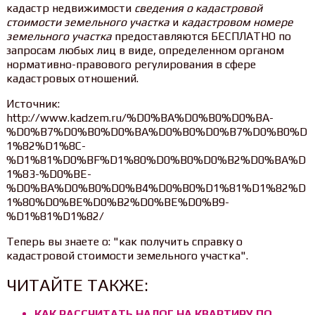
кадастр недвижимости
сведения о кадастровой
стоимости земельного участка
и
кадастровом номере
земельного участка
предоставляются БЕСПЛАТНО по
запросам любых лиц в виде, определенном органом
нормативно-правового регулирования в сфере
кадастровых отношений.
Источник:
http://www.kadzem.ru/%D0%BA%D0%B0%D0%BA-
%D0%B7%D0%B0%D0%BA%D0%B0%D0%B7%D0%B0%D
1%82%D1%8C-
%D1%81%D0%BF%D1%80%D0%B0%D0%B2%D0%BA%D
1%83-%D0%BE-
%D0%BA%D0%B0%D0%B4%D0%B0%D1%81%D1%82%D
1%80%D0%BE%D0%B2%D0%BE%D0%B9-
%D1%81%D1%82/
Теперь вы знаете о: "как получить справку о
кадастровой стоимости земельного участка".
ЧИТАЙТЕ ТАКЖЕ:
КАК РАССЧИТАТЬ НАЛОГ НА КВАРТИРУ ПО