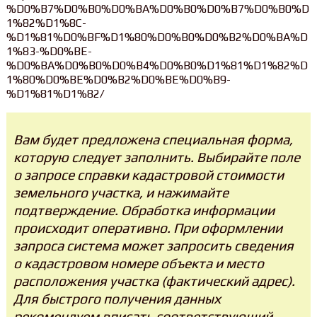
%D0%B7%D0%B0%D0%BA%D0%B0%D0%B7%D0%B0%D
1%82%D1%8C-
%D1%81%D0%BF%D1%80%D0%B0%D0%B2%D0%BA%D
1%83-%D0%BE-
%D0%BA%D0%B0%D0%B4%D0%B0%D1%81%D1%82%D
1%80%D0%BE%D0%B2%D0%BE%D0%B9-
%D1%81%D1%82/
Вам будет предложена специальная форма,
которую следует заполнить. Выбирайте поле
о запросе справки кадастровой стоимости
земельного участка, и нажимайте
подтверждение. Обработка информации
происходит оперативно. При оформлении
запроса система может запросить сведения
о кадастровом номере объекта и место
расположения участка (фактический адрес).
Для быстрого получения данных
рекомендуем вписать соответствующий