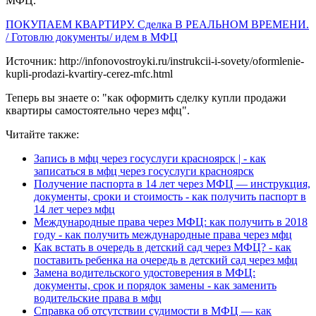
МФЦ.
ПОКУПАЕМ КВАРТИРУ. Сделка В РЕАЛЬНОМ ВРЕМЕНИ.
/ Готовлю документы/ идем в МФЦ
Источник: http://infonovostroyki.ru/instrukcii-i-sovety/oformlenie-
kupli-prodazi-kvartiry-cerez-mfc.html
Теперь вы знаете о: "как оформить сделку купли продажи
квартиры самостоятельно через мфц".
Читайте также:
Запись в мфц через госуслуги красноярск | - как
записаться в мфц через госуслуги красноярск
Получение паспорта в 14 лет через МФЦ — инструкция,
документы, сроки и стоимость - как получить паспорт в
14 лет через мфц
Международные права через МФЦ: как получить в 2018
году - как получить международные права через мфц
Как встать в очередь в детский сад через МФЦ? - как
поставить ребенка на очередь в детский сад через мфц
Замена водительского удостоверения в МФЦ:
документы, срок и порядок замены - как заменить
водительские права в мфц
Справка об отсутствии судимости в МФЦ — как