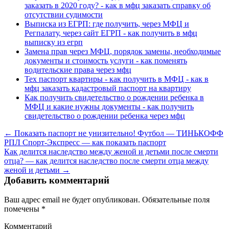
заказать в 2020 году? - как в мфц заказать справку об
отсутствии судимости
Выписка из ЕГРП: где получить, через МФЦ и
Регпалату, через сайт ЕГРП - как получить в мфц
выписку из егрп
Замена прав через МФЦ, порядок замены, необходимые
документы и стоимость услуги - как поменять
водительские права через мфц
Тех паспорт квартиры - как получить в МФЦ - как в
мфц заказать кадастровый паспорт на квартиру
Как получить свидетельство о рождении ребенка в
МФЦ и какие нужны документы - как получить
свидетельство о рождении ребенка через мфц
← Показать паспорт не унизительно! Футбол — ТИНЬКОФФ
РПЛ Спорт-Экспресс — как показать паспорт
Как делится наследство между женой и детьми после смерти
отца? — как делится наследство после смерти отца между
женой и детьми →
Добавить комментарий
Ваш адрес email не будет опубликован.
Обязательные поля
помечены
*
Комментарий