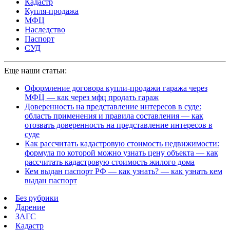
Кадастр
Купля-продажа
МФЦ
Наследство
Паспорт
СУД
Еще наши статьи:
Оформление договора купли-продажи гаража через
МФЦ — как через мфц продать гараж
Доверенность на представление интересов в суде:
область применения и правила составления — как
отозвать доверенность на представление интересов в
суде
Как рассчитать кадастровую стоимость недвижимости:
формула по которой можно узнать цену объекта — как
рассчитать кадастровую стоимость жилого дома
Кем выдан паспорт РФ — как узнать? — как узнать кем
выдан паспорт
Без рубрики
Дарение
ЗАГС
Кадастр