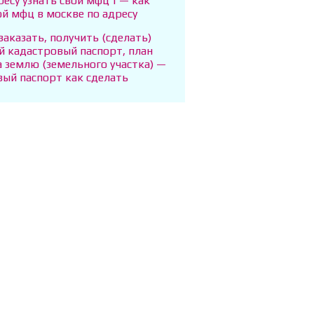
ресу узнать свой мфц | — как
ой мфц в москве по адресу
 заказать, получить (сделать)
й кадастровый паспорт, план
а землю (земельного участка) —
вый паспорт как сделать