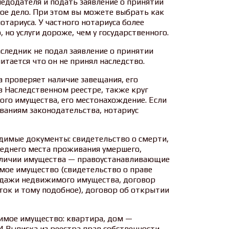
едодателя и подать заявление о принятии
ое дело. При этом вы можете выбрать как
нотариуса. У частного нотариуса более
но услуги дороже, чем у государственного.
аследник не подал заявление о принятии
читается что он не принял наследство.
 проверяет наличие завещания, его
в Наследственном реестре, также круг
ого имущества, его местонахождение. Если
ваниям законодательства, нотариус
димые документы: свидетельство о смерти,
леднего места проживания умершего,
личии имущества — правоустанавливающие
ое имущество (свидетельство о праве
одажи недвижимого имущества, договор
сток и тому подобное), договор об открытии
жимое имущество: квартира, дом —
 Выписка из реестра прав собственности,