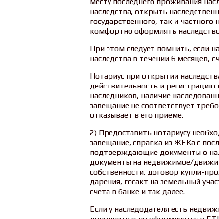
месту последнего проживания насл
наследства, открыть наследственн
государственного, так и частного 
комфортно оформлять наследство, 
При этом следует помнить, если н
наследства в течении 6 месяцев, с
Нотариус при открытии наследства
действительность и регистрацию 
наследников, наличие наследованн
завещание не соответствует требо
отказывает в его приеме.
2) Предоставить нотариусу необхо
завещание, справка из ЖЕКа с пос
подтверждающие документы о на
документы на недвижимое/движим
собственности, договор купли-пр
дарения, госакт на земельный уча
счета в банке и так далее.
Если у наследодателя есть недви
дополнительно оформляется в БТИ