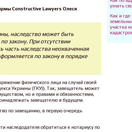
Как по ад
узнать св
рмы Constructive Lawyers Олеся
Как и где
земельны
участка н
кадастро
ины, наследство может быть
по закону. При отсутствии
ь часть наследства неохваченная
формляется по закону в порядке
ряжение физического лица на случай своей
декса Украины (ГКУ)). Так, завещатель может
уществом, но и правами и обязанностями,
принадлежать завещателю в будущем.
тво по завещанию, в первую очередь
рти наследодателя обратиться к нотариусу по