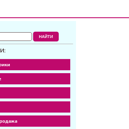
НАЙТИ
И:
рики
е
р
продажа