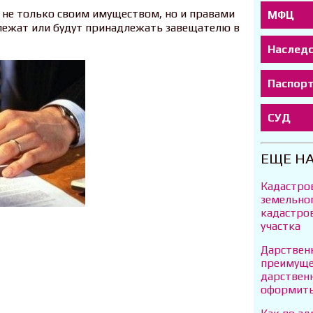
не только своим имуществом, но и правами
МФЦ
лежат или будут принадлежать завещателю в
Наслед
Паспор
СУД
ЕЩЕ Н
Кадастро
земельно
кадастро
участка
Дарствен
преимуще
дарственн
оформит