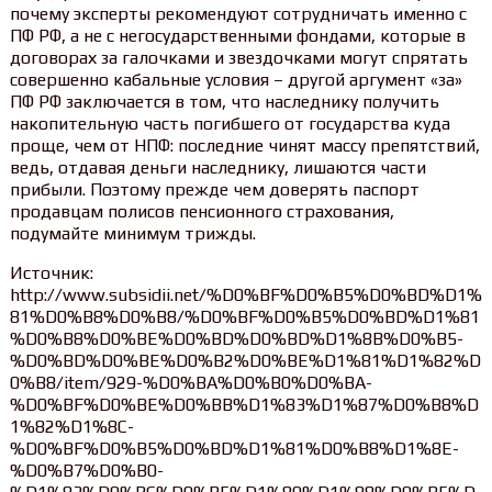
почему эксперты рекомендуют сотрудничать именно с
ПФ РФ, а не с негосударственными фондами, которые в
договорах за галочками и звездочками могут спрятать
совершенно кабальные условия – другой аргумент «за»
ПФ РФ заключается в том, что наследнику получить
накопительную часть погибшего от государства куда
проще, чем от НПФ: последние чинят массу препятствий,
ведь, отдавая деньги наследнику, лишаются части
прибыли. Поэтому прежде чем доверять паспорт
продавцам полисов пенсионного страхования,
подумайте минимум трижды.
Источник:
http://www.subsidii.net/%D0%BF%D0%B5%D0%BD%D1%
81%D0%B8%D0%B8/%D0%BF%D0%B5%D0%BD%D1%81
%D0%B8%D0%BE%D0%BD%D0%BD%D1%8B%D0%B5-
%D0%BD%D0%BE%D0%B2%D0%BE%D1%81%D1%82%D
0%B8/item/929-%D0%BA%D0%B0%D0%BA-
%D0%BF%D0%BE%D0%BB%D1%83%D1%87%D0%B8%D
1%82%D1%8C-
%D0%BF%D0%B5%D0%BD%D1%81%D0%B8%D1%8E-
%D0%B7%D0%B0-