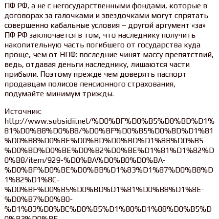
ПФ РФ, а не с негосударственными фондами, которые в
договорах за галочками и звездочками могут спрятать
совершенно кабальные условия – другой аргумент «за»
ПФ РФ заключается в том, что наследнику получить
накопительную часть погибшего от государства куда
проще, чем от НПФ: последние чинят массу препятствий,
ведь, отдавая деньги наследнику, лишаются части
прибыли. Поэтому прежде чем доверять паспорт
продавцам полисов пенсионного страхования,
подумайте минимум трижды.
Источник:
http://www.subsidii.net/%D0%BF%D0%B5%D0%BD%D1%
81%D0%B8%D0%B8/%D0%BF%D0%B5%D0%BD%D1%81
%D0%B8%D0%BE%D0%BD%D0%BD%D1%8B%D0%B5-
%D0%BD%D0%BE%D0%B2%D0%BE%D1%81%D1%82%D
0%B8/item/929-%D0%BA%D0%B0%D0%BA-
%D0%BF%D0%BE%D0%BB%D1%83%D1%87%D0%B8%D
1%82%D1%8C-
%D0%BF%D0%B5%D0%BD%D1%81%D0%B8%D1%8E-
%D0%B7%D0%B0-
%D1%83%D0%BC%D0%B5%D1%80%D1%88%D0%B5%D
0%B3%D0%BE-