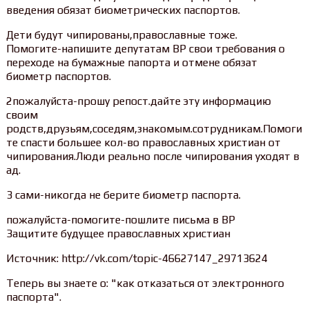
введения обязат биометрических паспортов.
Дети будут чипированы,православные тоже.
Помогите-напишите депутатам ВР свои требования о
переходе на бумажные папорта и отмене обязат
биометр паспортов.
2пожалуйста-прошу репост.дайте эту информацию
своим
родств,друзьям,соседям,знакомым.сотрудникам.Помоги
те спасти большее кол-во православных христиан от
чипирования.Люди реально после чипирования уходят в
ад.
3 сами-никогда не берите биометр паспорта.
пожалуйста-помогите-пошлите письма в ВР
Защитите будущее православных христиан
Источник: http://vk.com/topic-46627147_29713624
Теперь вы знаете о: "как отказаться от электронного
паспорта".