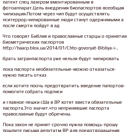
патент спец лазером вмонтированным в
фотоаппарат.Цель внедрения биопаспортов-всеобщая
чипизация.Потом через чип будут осуществлять
пситеррор.чипированные люди станут одержимыми а
после смерти пойдут в ад
Что говорят Библия и православные старцы о принятии
биометрических паспортов
http://haarp.blox.ua/2014/01/Chto-govoryat-Bibliya-i-..
брать загранпаспорта уже нельзя-будут чипировать
пока паспорта необязательные-можно отказаться-
нужно писать отказ
если хотите поочь предотвратить введение папортов-
помогите собрать подписи
и главное-пешки сШа в ВР хотят ввести обязательные
паспорта.Это значит.что непринявшие паспорта
православные будут обречены.
Пока закон не принят-срочно нужна помощь-прошу
пошлите письма депутатм ВР для предотвраащения