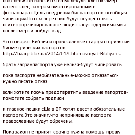
поколения.он наносится на молекулы клеток-амер
патент спец лазером вмонтированным в
фотоаппарат.Цель внедрения биопаспортов-всеобщая
чипизация.Потом через чип будут осуществлять
пситеррор.чипированные люди станут одержимыми а
после смерти пойдут в ад
Что говорят Библия и православные старцы о принятии
биометрических паспортов
http://haarp.blox.ua/2014/01/Chto-govoryat-Bibliya-i-..
брать загранпаспорта уже нельзя-будут чипировать
пока паспорта необязательные-можно отказаться-
нужно писать отказ
если хотите поочь предотвратить введение папортов-
помогите собрать подписи
и главное-пешки сШа в ВР хотят ввести обязательные
паспорта.Это значит.что непринявшие паспорта
православные будут обречены.
Пока закон не принят-срочно нужна помощь-прошу