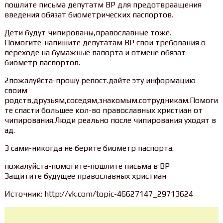
пошлите письма депутатм ВР для предотвраащения
введения обязат биометрических паспортов.
Дети будут чипированы,православные тоже.
Помогите-напишите депутатам ВР свои требования о
переходе на бумажные папорта и отмене обязат
биометр паспортов.
2пожалуйста-прошу репост.дайте эту информацию
своим
родств,друзьям,соседям,знакомым.сотрудникам.Помоги
те спасти большее кол-во православных христиан от
чипирования.Люди реально после чипирования уходят в
ад.
3 сами-никогда не берите биометр паспорта.
пожалуйста-помогите-пошлите письма в ВР
Защитите будущее православных христиан
Источник: http://vk.com/topic-46627147_29713624