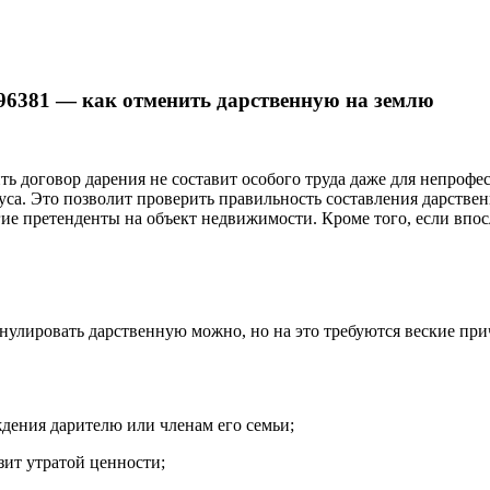
96381 — как отменить дарственную на землю
ть договор дарения не составит особого труда даже для непроф
риуса. Это позволит проверить правильность составления дарств
угие претенденты на объект недвижимости. Кроме того, если впос
аннулировать дарственную можно, но на это требуются веские пр
ения дарителю или членам его семьи;
зит утратой ценности;