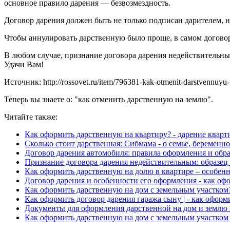
основное правило дарения — безвозмездность.
Договор дарения должен быть не только подписан дарителем, 
Чтобы аннулировать дарственную было проще, в самом договоре
В любом случае, признание договора дарения недействительны
Удачи Вам!
Источник: http://rossovet.ru/item/796381-kak-otmenit-darstvennuyu
Теперь вы знаете о: "как отменить дарственную на землю".
Читайте также:
Как оформить дарственную на квартиру? - дарение квар
Сколько стоит дарственная: Сибмама - о семье, беременно
Договор дарения автомобиля: правила оформления и обра
Признание договора дарения недействительным: образец и
Как оформить дарственную на долю в квартире – особенн
Договор дарения и особенности его оформления - как оф
Как оформить дарственную на дом с земельным участком
Как оформить договор дарения гаража сыну | - как офор
Документы для оформления дарственной на дом и землю в
Как оформить дарственную на дом с земельным участком 