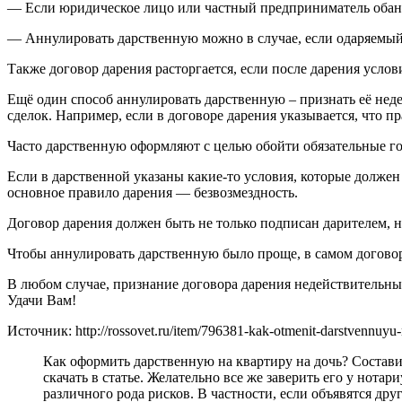
— Если юридическое лицо или частный предприниматель обанкр
— Аннулировать дарственную можно в случае, если одаряемый 
Также договор дарения расторгается, если после дарения усло
Ещё один способ аннулировать дарственную – признать её нед
сделок. Например, если в договоре дарения указывается, что пр
Часто дарственную оформляют с целью обойти обязательные г
Если в дарственной указаны какие-то условия, которые должен 
основное правило дарения — безвозмездность.
Договор дарения должен быть не только подписан дарителем, 
Чтобы аннулировать дарственную было проще, в самом договоре
В любом случае, признание договора дарения недействительны
Удачи Вам!
Источник: http://rossovet.ru/item/796381-kak-otmenit-darstvennuyu
Как оформить дарственную на квартиру на дочь? Состави
скачать в статье. Желательно все же заверить его у нота
различного рода рисков. В частности, если объявятся др