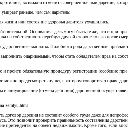
отились, возможно отменить совершенное ими дарение, которое 
умирает раньше, чем сам даритель;
вия жизни или состояние здоровья дарителя ухудшились.
ействительной. Основания здесь могут быть те же, что и при 
ава на собственность перейдут другой стороне только после смер
осударственные выплаты. Подобного рода дарственные признаю
выполнить одариваемый, чтобы стать обладателем прав на собств
но и пройти обязательную процедуру регистрации (особенно при
 можно предусмотреть пункт, в котором говорится о праве дари
м и аннулирование (отмена действия) дарственной осуществляет
-na-zemlyu.html
ть договор дарения не составит особого труда даже для непроф
риуса. Это позволит проверить правильность составления дарств
угие претенденты на объект недвижимости. Кроме того, если впос