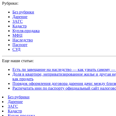
Рубрики:
Без рубрики
Дарение
ЗАГС
Кадастр
Купля-продажа
МФЦ
Наследство
Паспорт
СУД
Еще наши статьи:
Есть ли завещание на наследство — как узнать самому — 
Доля в квартире, неприватизированное жилье и другая не
как продать
Порядок оформления договора дарения дачи: между близ
Распечатать инн по паспорту официальный сайт налоговой
Без рубрики
Дарение
ЗАГС
Кадастр
Купля-продажа