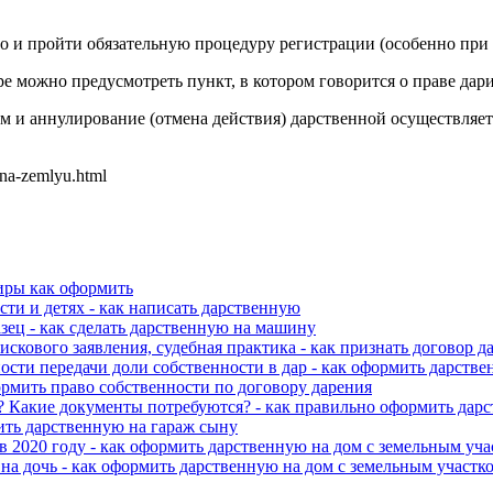
но и пройти обязательную процедуру регистрации (особенно при
 можно предусмотреть пункт, в котором говорится о праве дари
м и аннулирование (отмена действия) дарственной осуществляет
-na-zemlyu.html
тиры как оформить
сти и детях - как написать дарственную
зец - как сделать дарственную на машину
скового заявления, судебная практика - как признать договор 
ости передачи доли собственности в дар - как оформить дарстве
ормить право собственности по договору дарения
? Какие документы потребуются? - как правильно оформить дар
мить дарственную на гараж сыну
 2020 году - как оформить дарственную на дом с земельным уча
на дочь - как оформить дарственную на дом с земельным участко