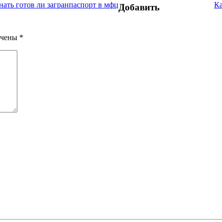
нать готов ли загранпаспорт в мфц
Ка
Добавить
ечены
*