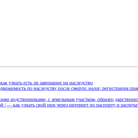
как узнать есть ли завещание на наследство
движимость по наследству после смерти: налог, регистрация пра
кими родственниками, с земельным участком, образец дарственн
 | — как узнать свой инн через интернет по паспорту и распеча