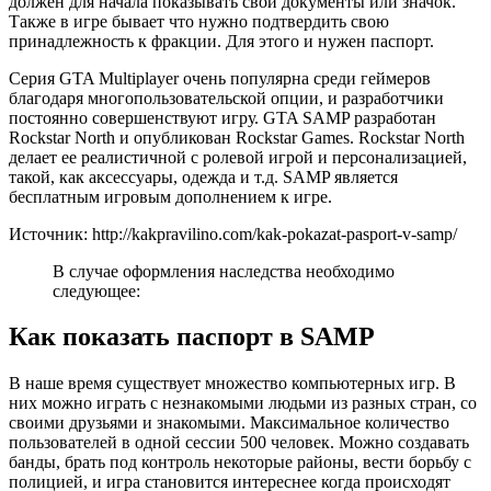
должен для начала показывать свои документы или значок.
Также в игре бывает что нужно подтвердить свою
принадлежность к фракции. Для этого и нужен паспорт.
Серия GTA Multiplayer очень популярна среди геймеров
благодаря многопользовательской опции, и разработчики
постоянно совершенствуют игру. GTA SAMP разработан
Rockstar North и опубликован Rockstar Games. Rockstar North
делает ее реалистичной с ролевой игрой и персонализацией,
такой, как аксессуары, одежда и т.д. SAMP является
бесплатным игровым дополнением к игре.
Источник: http://kakpravilino.com/kak-pokazat-pasport-v-samp/
В случае оформления наследства необходимо
следующее:
Как показать паспорт в SAMP
В наше время существует множество компьютерных игр. В
них можно играть с незнакомыми людьми из разных стран, со
своими друзьями и знакомыми. Максимальное количество
пользователей в одной сессии 500 человек. Можно создавать
банды, брать под контроль некоторые районы, вести борьбу с
полицией, и игра становится интереснее когда происходят