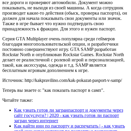
все дороги и проверяют автомобили. Документ можно
показывать, не выходя из своей машины. А когда сотрудник
производит какие-то действия (обыск, проверка паспорта), он
должен для начала показывать свои документы или значок.
Также в игре бывает что нужно подтвердить свою
принадлежность к фракции. Для этого и нужен паспорт.
Серия GTA Multiplayer очень популярна среди геймеров
благодаря многопользовательской опции, и разработчики
постоянно совершенствуют игру. GTA SAMP разработан
Rockstar North и опубликован Rockstar Games. Rockstar North
делает ее реалистичной с ролевой игрой и персонализацией,
такой, как аксессуары, одежда и т.д. SAMP является
бесплатным игровым дополнением к игре.
Источник: http://kakpravilino.com/kak-pokazat-pasport-v-samp/
Теперь вы знаете о: "как показать паспорт в самп".
Читайте также:
Как узнать готов ли загранпаспорт и документы через
сайт госуслуги? | 2020 - как узнать готов ли паспорт
загран через интернет
Как найти инн по паспорту и распечатать | - как узнать