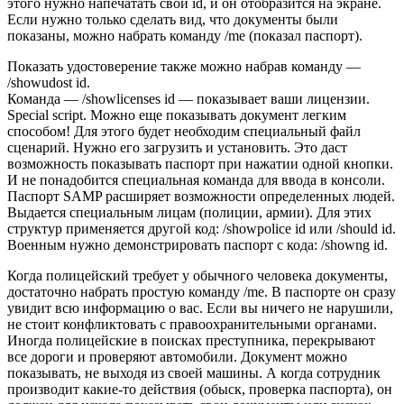
этого нужно напечатать свой id, и он отобразится на экране.
Если нужно только сделать вид, что документы были
показаны, можно набрать команду /me (показал паспорт).
Показать удостоверение также можно набрав команду —
/showudost id.
Команда — /showlicenses id — показывает ваши лицензии.
Special script. Можно еще показывать документ легким
способом! Для этого будет необходим специальный файл
сценарий. Нужно его загрузить и установить. Это даст
возможность показывать паспорт при нажатии одной кнопки.
И не понадобится специальная команда для ввода в консоли.
Паспорт SAMP расширяет возможности определенных людей.
Выдается специальным лицам (полиции, армии). Для этих
структур применяется другой код: /showpolice id или /should id.
Военным нужно демонстрировать паспорт с кода: /showng id.
Когда полицейский требует у обычного человека документы,
достаточно набрать простую команду /me. В паспорте он сразу
увидит всю информацию о вас. Если вы ничего не нарушили,
не стоит конфликтовать с правоохранительными органами.
Иногда полицейские в поисках преступника, перекрывают
все дороги и проверяют автомобили. Документ можно
показывать, не выходя из своей машины. А когда сотрудник
производит какие-то действия (обыск, проверка паспорта), он