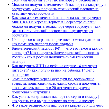
свой инн через интернет по паспорту и распечатать
Можно ли получить технический паспорт на квартиру в
госуслугах | - как получить технический паспорт на
квартиру через госуслуги
Как заказать технический паспорт на квартиру: через
МФЦ, в БТИ через интернет, в Росреестре онлайн,
можно ли получить техпаспорт через госуслуги - как
заказать технический паспорт на квартиру через
госуслуги
10 вопросов о загранпаспорте после смены фамилии -
как поменять паспорт после свадьбы
Биометрический паспорт РФ — что это такое и как он
выглядит? Как получить биометрический паспорт в
России - как в россии получить биометрический
паспорт
Как получить ИНН на ребенка старше 14 лет через
интернет? - как получить инн на ребенка 14 лет с
паспортом
Замена паспорта через Госуслуги по достижению
возраста: пошаговая инструкция, сроки и документы -
как поменять паспорт в 20 лет через госуслуги
пошаговая инструкция
Как узнать когда выдан паспорт по серии и номеру | -
как узнать кем выдан паспорт по серии и номеру
Что такое технический паспорт на квартиру и для чего