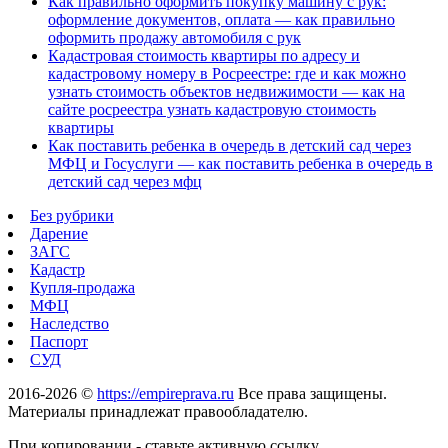
Как правильно оформить покупку машину с рук:
оформление документов, оплата — как правильно
оформить продажу автомобиля с рук
Кадастровая стоимость квартиры по адресу и
кадастровому номеру в Росреестре: где и как можно
узнать стоимость объектов недвижимости — как на
сайте росреестра узнать кадастровую стоимость
квартиры
Как поставить ребенка в очередь в детский сад через
МФЦ и Госуслуги — как поставить ребенка в очередь в
детский сад через мфц
Без рубрики
Дарение
ЗАГС
Кадастр
Купля-продажа
МФЦ
Наследство
Паспорт
СУД
2016-2026 ©
https://empireprava.ru
Все права защищены.
Материалы принадлежат правообладателю.
При копировании - ставьте активную ссылку.