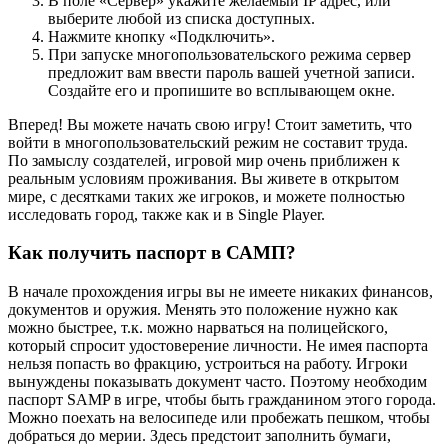
В поле «Сервер» укажите желаемый IP адрес, или
выберите любой из списка доступных.
Нажмите кнопку «Подключить».
При запуске многопользовательского режима сервер
предложит вам ввести пароль вашей учетной записи.
Создайте его и пропишите во всплывающем окне.
Вперед! Вы можете начать свою игру! Стоит заметить, что
войти в многопользовательский режим не составит труда.
По замыслу создателей, игровой мир очень приближен к
реальным условиям проживания. Вы живете в открытом
мире, с десятками таких же игроков, и можете полностью
исследовать город, также как и в Single Player.
Как получить паспорт в САМП?
В начале прохождения игры вы не имеете никаких финансов,
документов и оружия. Менять это положение нужно как
можно быстрее, т.к. можно нарваться на полицейского,
который спросит удостоверение личности. Не имея паспорта
нельзя попасть во фракцию, устроиться на работу. Игроки
вынуждены показывать документ часто. Поэтому необходим
паспорт SAMP в игре, чтобы быть гражданином этого города.
Можно поехать на велосипеде или пробежать пешком, чтобы
добраться до мерии. Здесь предстоит заполнить бумаги,