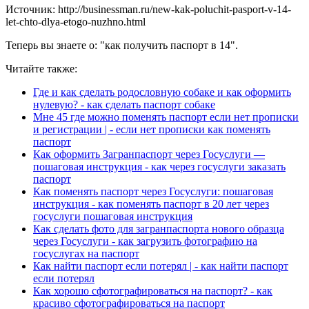
Источник: http://businessman.ru/new-kak-poluchit-pasport-v-14-
let-chto-dlya-etogo-nuzhno.html
Теперь вы знаете о: "как получить паспорт в 14".
Читайте также:
Где и как сделать родословную собаке и как оформить
нулевую? - как сделать паспорт собаке
Мне 45 где можно поменять паспорт если нет прописки
и регистрации | - если нет прописки как поменять
паспорт
Как оформить Загранпаспорт через Госуслуги —
пошаговая инструкция - как через госуслуги заказать
паспорт
Как поменять паспорт через Госуслуги: пошаговая
инструкция - как поменять паспорт в 20 лет через
госуслуги пошаговая инструкция
Как сделать фото для загранпаспорта нового образца
через Госуслуги - как загрузить фотографию на
госуслугах на паспорт
Как найти паспорт если потерял | - как найти паспорт
если потерял
Как хорошо сфотографироваться на паспорт? - как
красиво сфотографироваться на паспорт