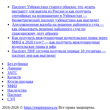
Паспорт Узбекистана старого образца: что делать
мигранту для выезда из России и как получить
сертификат на возвращение в Узбекистан —
биометрический паспорт узбекистана как выглядит
Апелляционная жалоба на решение районного суда —
как обжаловать решение районного суда по
гражданскому делу образец
Как получить международные водительские права через
МФЦ в 2020 году? — как получить международные
водительские права в мфц
Паспорт ЛНР сегодня получили первые 10 луганчан —
паспорт лнр как выглядит
Без рубрики
Дарение
ЗАГС
Кадастр
Купля-продажа
МФЦ
Наследство
Паспорт
СУД
2016-2026 ©
https://empireprava.ru
Все права защищены.