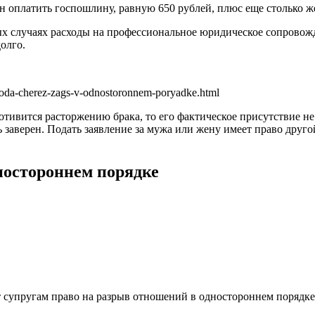
н оплатить госпошлину, равную 650 рублей, плюс еще столько же
ых случаях расходы на профессиональное юридическое сопровожд
олго.
zvoda-cherez-zags-v-odnostoronnem-poryadke.html
тивится расторжению брака, то его фактическое присутствие не 
заверен. Подать заявление за мужа или жену имеет право друго
дностороннем порядке
т супругам право на разрыв отношений в одностороннем порядк