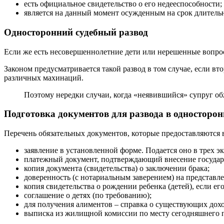
есть официальное свидетельство о его недееспособности;
является на данный момент осужденным на срок длительн
Односторонний судебный развод
Если же есть несовершеннолетние дети или нерешенные вопросы
Законом предусматривается такой развод в том случае, если вт
различных махинаций.
Поэтому нередки случаи, когда «неявившийся» супруг обж
Подготовка документов для развода в односторо
Перечень обязательных документов, которые предоставляются 
заявление в установленной форме. Подается оно в трех эк
платежный документ, подтверждающий внесение госуда
копия документа (свидетельства) о заключении брака;
доверенность (с нотариальным заверением) на представл
копия свидетельства о рождении ребенка (детей), если его
соглашение о детях (по требованию);
для получения алиментов – справка о существующих дохо
выписка из жилищной комиссии по месту сегодняшнего 