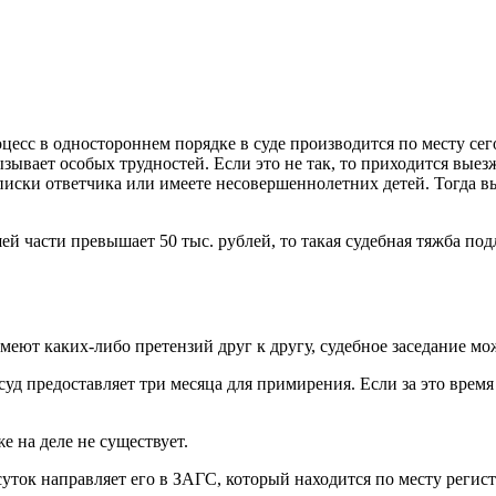
цесс в одностороннем порядке в суде производится по месту се
зывает особых трудностей. Если это не так, то приходится выез
рописки ответчика или имеете несовершеннолетних детей. Тогда 
ей части превышает 50 тыс. рублей, то такая судебная тяжба под
еют каких-либо претензий друг к другу, судебное заседание мож
д предоставляет три месяца для примирения. Если за это время
е на деле не существует.
уток направляет его в ЗАГС, который находится по месту регист