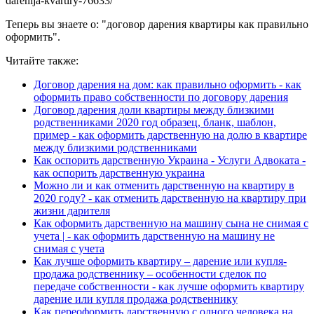
darenija-kvartiry-76633/
Теперь вы знаете о: "договор дарения квартиры как правильно
оформить".
Читайте также:
Договор дарения на дом: как правильно оформить - как
оформить право собственности по договору дарения
Договор дарения доли квартиры между близкими
родственниками 2020 год образец, бланк, шаблон,
пример - как оформить дарственную на долю в квартире
между близкими родственниками
Как оспорить дарственную Украина - Услуги Адвоката -
как оспорить дарственную украина
Можно ли и как отменить дарственную на квартиру в
2020 году? - как отменить дарственную на квартиру при
жизни дарителя
Как оформить дарственную на машину сына не снимая с
учета | - как оформить дарственную на машину не
снимая с учета
Как лучше оформить квартиру – дарение или купля-
продажа родственнику – особенности сделок по
передаче собственности - как лучше оформить квартиру
дарение или купля продажа родственнику
Как переоформить дарственную с одного человека на