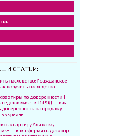
ство
т
АШИ СТАТЬИ:
ить наследство; Гражданское
ак получить наследство
квартиры по доверенности |
о недвижимости ГОРОД — как
 доверенность на продажу
 в украине
рить квартиру близкому
нику — как оформить договор