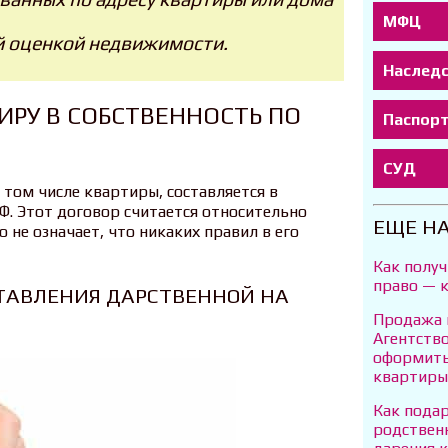
МФЦ
й оценкой недвижимости.
Наслед
ИРУ В СОБСТВЕННОСТЬ ПО
Паспор
СУД
том числе квартиры, составляется в
Ф. Этот договор считается относительно
ЕЩЕ Н
о не означает, что никаких правил в его
Как получ
право — к
ТАВЛЕНИЯ ДАРСТВЕННОЙ НА
Продажа 
Агентств
оформить
квартиры
Как пода
родствен