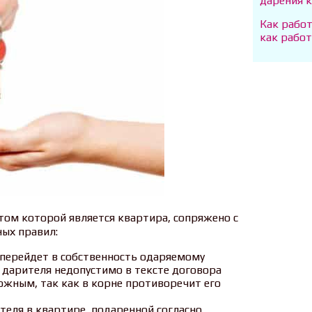
дарения 
Как рабо
как рабо
ом которой является квартира, сопряжено с
ых правил:
а перейдет в собственность одаряемому
 дарителя недопустимо в тексте договора
тожным, так как в корне противоречит его
теля в квартире, подаренной согласно