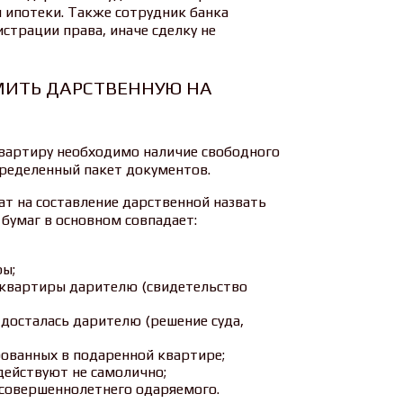
 ипотеки. Также сотрудник банка
страции права, иначе сделку не
МИТЬ ДАРСТВЕННУЮ НА
вартиру необходимо наличие свободного
пределенный пакет документов.
т на составление дарственной назвать
бумаг в основном совпадает:
ры;
квартиры дарителю (свидетельство
 досталась дарителю (решение суда,
рованных в подаренной квартире;
действуют не самолично;
совершеннолетнего одаряемого.