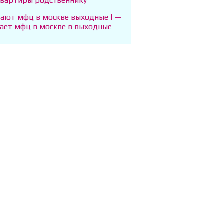
квартиры родственнику
тают мфц в москве выходные | —
тает мфц в москве в выходные