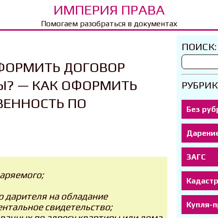
ИМПЕРИЯ ПРАВА
Помогаем разобраться в документах
ПОИСК:
ФОРМИТЬ ДОГОВОР
Ы? — КАК ОФОРМИТЬ
РУБРИК
ВЕННОСТЬ ПО
Без руб
Дарени
ЗАГС
даряемого;
Кадаст
 дарителя на обладание
Купля-
нтальное свидетельство;
ованных по адресу квартиры или дома