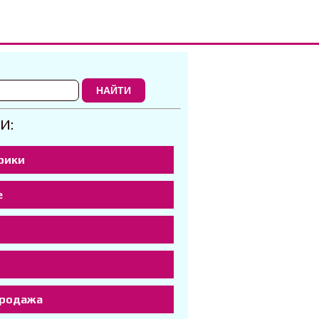
НАЙТИ
И:
рики
е
р
продажа