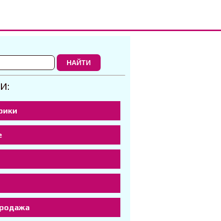
НАЙТИ
И:
рики
е
р
продажа