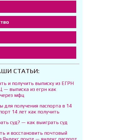
ство
т
АШИ СТАТЬИ:
ать и получить выписку из ЕГРН
 — выписка из егрн как
 через мфц
 для получения паспорта в 14
порт 14 лет как получить
ать суд? — как выиграть суд
ть и восстановить почтовый
а Яндекс почте — яндекс паспорт