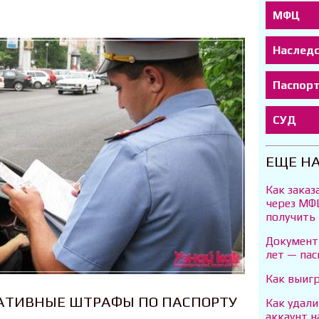
МФЦ
Наслед
Паспор
СУД
ЕЩЕ Н
Как заказ
через МФЦ
получить
Документы
лет — пас
Как выигр
АТИВНЫЕ ШТРАФЫ ПО ПАСПОРТУ
Как удали
аккаунт н