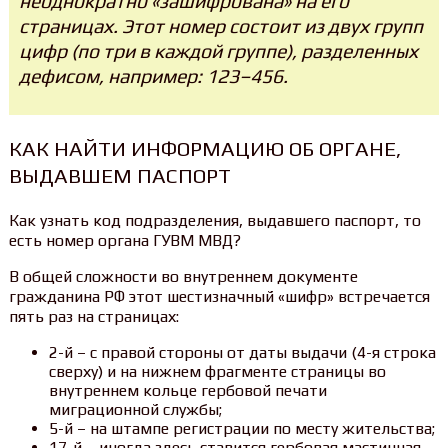
неоднократно «зашифрована» на его
страницах. Этот номер состоит из двух групп
цифр (по три в каждой группе), разделенных
дефисом, например: 123–456.
КАК НАЙТИ ИНФОРМАЦИЮ ОБ ОРГАНЕ,
ВЫДАВШЕМ ПАСПОРТ
Как узнать код подразделения, выдавшего паспорт, то
есть номер органа ГУВМ МВД?
В общей сложности во внутреннем документе
гражданина РФ этот шестизначный «шифр» встречается
пять раз на страницах:
2-й – с правой стороны от даты выдачи (4-я строка
сверху) и на нижнем фрагменте страницы во
внутреннем кольце гербовой печати
миграционной службы;
5-й – на штампе регистрации по месту жительства;
17-й – иногда здесь ставится гербовая мастичная