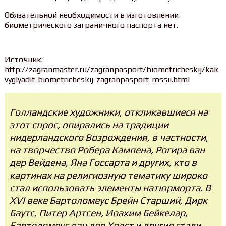
Обязательной необходимости в изготовлении
биометрического заграничного паспорта нет.
Источник:
http://zagranmaster.ru/zagranpasport/biometricheskij/kak-
vyglyadit-biometricheskij-zagranpasport-rossii.html
Голландские художники, откликавшиеся на
этот спрос, опирались на традиции
нидерландского Возрождения, в частности,
на творчество Робера Кампена, Рогира ван
дер Вейдена, Яна Госсарта и других, кто в
картинах на религиозную тематику широко
стал использовать элементы натюрморта. В
XVI веке Бартоломеус Брейн Старший, Дирк
Баутс, Питер Артсен, Иоахим Бейкелар,
Бартоломеус ван дер Хелст и другие стали