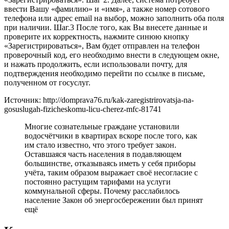
ввести Вашу «фамилию» и «имя», а также номер сотового
телефона или адрес email на выбор, можно заполнить оба поля
при наличии. Шаг.3 После того, как Вы внесете данные и
проверите их корректность, нажмите синюю кнопку
«Зарегистрироваться», Вам будет отправлен на телефон
проверочный код, его необходимо внести в следующем окне,
и нажать продолжить, если использовали почту, для
подтверждения необходимо перейти по ссылке в письме,
полученном от госуслуг.
Источник: http://domprava76.ru/kak-zaregistrirovatsja-na-
gosuslugah-fizicheskomu-licu-cherez-mfc-81741
Многие сознательные граждане установили
водосчётчики в квартирах вскоре после того, как
им стало известно, что этого требует закон.
Оставшаяся часть населения в подавляющем
большинстве, отказываясь иметь у себя приборы
учёта, таким образом выражает своё несогласие с
постоянно растущим тарифами на услуги
коммунальной сферы. Почему расслабилось
население Закон об энергосбережении был принят
ещё