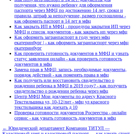
получения, что нужно ребенку для оформления
паспорта через МФЦ по достижению 14 лет, сроки и
правила, штраф за неполучение, размер госпошлины -
как оформить паспорт в 14 лет в мфц
Как закрыть ИП в МФЦ - процедура закрытия ИП через
МФЦ и список документов - как закрыть ип через мфц
Как оформить загранпаспорт в году через мфц
екатеринбург | - как оформить загранпаспорт через мфц
екатеринбург
Как проверить готовность документов в МФЦ и узнать
статус заявления онлайн - как проверить готовность
документов в мфц
Замена прав в МФЦ: запись, необходимые документы,
порядок действий - как поменять права в мфц
Как получить или восстановить свидетельство о
рождении ребенка в МФЦ в 2019 году? - как получить
свидетельство о рождении ребенка через мфц
Центр МФЦ Мои документы по адресу Красного
Текстильщика ул, 10-12/лит - мфц ул красного
текстильщика как доехать д 10
Проверка готовности документов Росреестра - онлайн
сервис - как узнать готовность документов в мфц
← Юридический департамент Компании ТИТУЛ —
Кадастровый учет и кадастровый паспорт — как узнать стоит