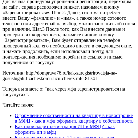
Для начала процедуры упрощенной регистрации, переходим
на сайт , справа расположен виджет, нажимаем кнопку
«Зарегистрироваться». Шаг 2. Далее, система потребует
ввести Вашу «фамилию» и «имя», а также номер сотового
телефона или адрес email на выбор, можно заполнить оба поля
при наличии. Шаг.3 После того, как Вы внесете данные и
проверите их корректность, нажмите синюю кнопку
«Зарегистрироваться», Вам будет отправлен на телефон
проверочный код, его необходимо внести в следующем окне,
и нажать продолжить, если использовали почту, для
подтверждения необходимо перейти по ссылке в письме,
полученном от госуслуг.
Источник: http://domprava76.ru/kak-zaregistrirovatsja-na-
gosuslugah-fizicheskomu-licu-cherez-mfc-81741
Теперь вы знаете о: "как через мфц зарегистрироваться на
госуслугах".
Читайте также:
Оформление собственности на квартиру в новостройке
в МФЦ - как в мфц оформить квартиру в собственность
Как происходит регистрация ИП в МФЦ? - как
оформить ип в мфц
Как получить паспорт в 14 лет: документы для