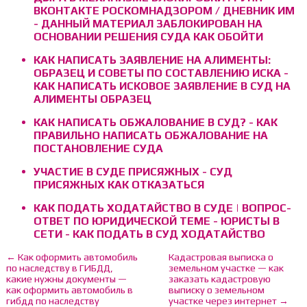
ВКОНТАКТЕ РОСКОМНАДЗОРОМ / ДНЕВНИК ИМ
- ДАННЫЙ МАТЕРИАЛ ЗАБЛОКИРОВАН НА
ОСНОВАНИИ РЕШЕНИЯ СУДА КАК ОБОЙТИ
КАК НАПИСАТЬ ЗАЯВЛЕНИЕ НА АЛИМЕНТЫ:
ОБРАЗЕЦ И СОВЕТЫ ПО СОСТАВЛЕНИЮ ИСКА -
КАК НАПИСАТЬ ИСКОВОЕ ЗАЯВЛЕНИЕ В СУД НА
АЛИМЕНТЫ ОБРАЗЕЦ
КАК НАПИСАТЬ ОБЖАЛОВАНИЕ В СУД? - КАК
ПРАВИЛЬНО НАПИСАТЬ ОБЖАЛОВАНИЕ НА
ПОСТАНОВЛЕНИЕ СУДА
УЧАСТИЕ В СУДЕ ПРИСЯЖНЫХ - СУД
ПРИСЯЖНЫХ КАК ОТКАЗАТЬСЯ
КАК ПОДАТЬ ХОДАТАЙСТВО В СУДЕ | ВОПРОС-
ОТВЕТ ПО ЮРИДИЧЕСКОЙ ТЕМЕ - ЮРИСТЫ В
СЕТИ - КАК ПОДАТЬ В СУД ХОДАТАЙСТВО
← Как оформить автомобиль
Кадастровая выписка о
по наследству в ГИБДД,
земельном участке — как
какие нужны документы —
заказать кадастровую
как оформить автомобиль в
выписку о земельном
гибдд по наследству
участке через интернет →