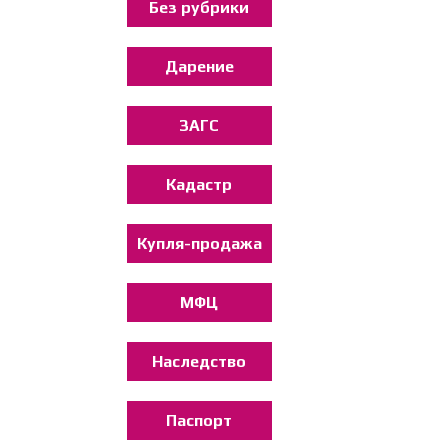
Без рубрики
Дарение
ЗАГС
Кадастр
Купля-продажа
МФЦ
Наследство
Паспорт